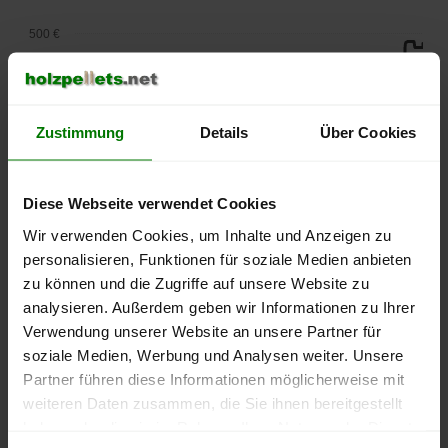
500 €
450 €
400 €
Zustimmung
Details
Über Cookies
350 €
Diese Webseite verwendet Cookies
300 €
Wir verwenden Cookies, um Inhalte und Anzeigen zu
personalisieren, Funktionen für soziale Medien anbieten
250 €
September
Januar
Mai
zu können und die Zugriffe auf unsere Website zu
2025
2026
2026
analysieren. Außerdem geben wir Informationen zu Ihrer
lose Ware
Sackware
Verwendung unserer Website an unsere Partner für
soziale Medien, Werbung und Analysen weiter. Unsere
Die aktuelle Preisentwicklung für Holzpellets in Deutschland
Partner führen diese Informationen möglicherweise mit
können Sie jederzeit auf unserer
Pelletspreise
-Seite
weiteren Daten zusammen, die Sie ihnen bereitgestellt
nachvollziehen.
haben oder die sie im Rahmen Ihrer Nutzung der Dienste