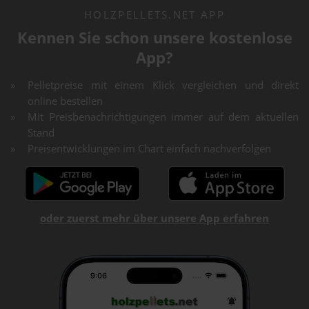
HOLZPELLETS.NET APP
Kennen Sie schon unsere kostenlose
App?
Pelletpreise mit einem Klick vergleichen und direkt
online bestellen
Mit Preisbenachrichtigungen immer auf dem aktuellen
Stand
Preisentwicklungen im Chart einfach nachverfolgen
oder zuerst mehr über unsere App erfahren