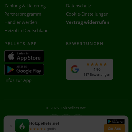
Zahlung & Lieferung
Datenschutz
Partnerprogramm
Cookie-Einstellungen
Händler werden
Vertrag widerrufen
Heizöl in Deutschland
PELLETS APP
BEWERTUNGEN
4,90
317 Bewertungen
Infos zur App
© 2026 Holzpellets.net
Facebook
Instagram
WhatsApp
Holzpellets.net
×
Zur App
★★★★★
★★★★★
gratis