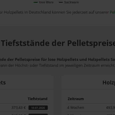
lose Ware
Sackware
ür Holzpellets in Deutschland können Sie jederzeit auf unserer
Pel
Tiefststände der Pelletspreis
nde der Pelletspreise für lose Holzpellets und Holzpellets 
wann der Höchst- oder Tiefststand im jeweiligen Zeitraum erreich
ets
Holz
Tiefststand
Zeitraum
373,43 €
4 Wochen
493,
10.07.2026