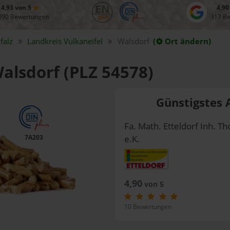
4,93 von 5
4,90
090 Bewertungen
317 B
falz
Landkreis
Vulkaneifel
Walsdorf
(
Ort ändern)
Walsdorf (PLZ 54578)
Günstigstes 
Fa. Math. Etteldorf Inh. Th
7A203
e.K.
4,90
von 5
10 Bewertungen