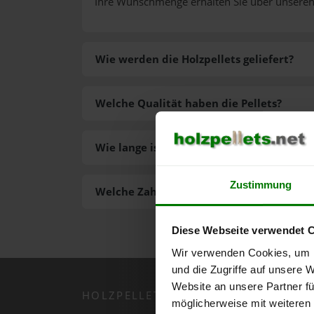
Ihre Wunschmenge erhalten Sie über unsere
Wie werden die Holzpellets geliefert?
Welche Qualität haben die Pellets?
Wie lange ist die Lieferzeit der Pellets?
Zustimmung
Welche Zahlungsarten gibt es?
Diese Webseite verwendet 
Wir verwenden Cookies, um I
und die Zugriffe auf unsere 
Website an unsere Partner fü
HOLZPELLETS.NET APP
möglicherweise mit weiteren