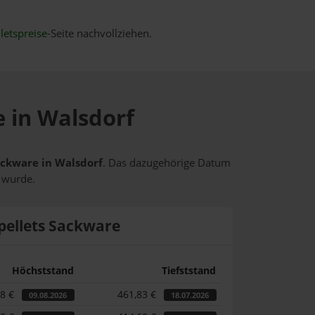
letspreise
-Seite nachvollziehen.
e in Walsdorf
Sackware in Walsdorf
. Das dazugehörige Datum
t wurde.
pellets Sackware
Höchststand
Tiefststand
98 €
461,83 €
09.08.2026
18.07.2026