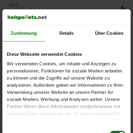
500 €
450 €
400 €
Zustimmung
Details
Über Cookies
350 €
Diese Webseite verwendet Cookies
300 €
Wir verwenden Cookies, um Inhalte und Anzeigen zu
personalisieren, Funktionen für soziale Medien anbieten
250 €
zu können und die Zugriffe auf unsere Website zu
September
Januar
Mai
2025
2026
2026
analysieren. Außerdem geben wir Informationen zu Ihrer
lose Ware
Sackware
Verwendung unserer Website an unsere Partner für
soziale Medien, Werbung und Analysen weiter. Unsere
Die aktuelle Preisentwicklung für Holzpellets in Deutschland
Partner führen diese Informationen möglicherweise mit
können Sie jederzeit auf unserer
Pelletspreise
-Seite
weiteren Daten zusammen, die Sie ihnen bereitgestellt
nachvollziehen.
haben oder die sie im Rahmen Ihrer Nutzung der Dienste
gesammelt haben.
Einwilligungsauswahl