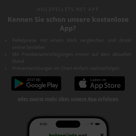
HOLZPELLETS.NET APP
Kennen Sie schon unsere kostenlose
App?
Pelletpreise mit einem Klick vergleichen und direkt
online bestellen
Mit Preisbenachrichtigungen immer auf dem aktuellen
Stand
Preisentwicklungen im Chart einfach nachverfolgen
oder zuerst mehr über unsere App erfahren