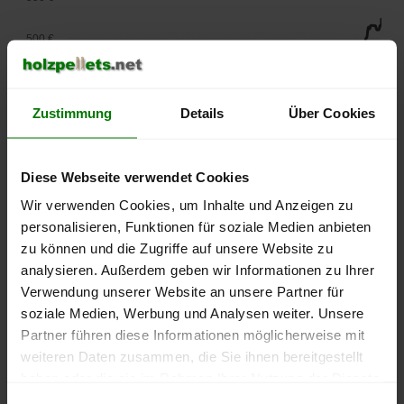
500 €
450 €
Zustimmung
Details
Über Cookies
400 €
350 €
Diese Webseite verwendet Cookies
Wir verwenden Cookies, um Inhalte und Anzeigen zu
300 €
personalisieren, Funktionen für soziale Medien anbieten
250 €
zu können und die Zugriffe auf unsere Website zu
September
Januar
Mai
analysieren. Außerdem geben wir Informationen zu Ihrer
2025
2026
2026
Verwendung unserer Website an unsere Partner für
lose Ware
Sackware
soziale Medien, Werbung und Analysen weiter. Unsere
Die aktuelle Preisentwicklung für Holzpellets in Deutschland
Partner führen diese Informationen möglicherweise mit
können Sie jederzeit auf unserer
Pelletspreise
-Seite
weiteren Daten zusammen, die Sie ihnen bereitgestellt
nachvollziehen.
haben oder die sie im Rahmen Ihrer Nutzung der Dienste
gesammelt haben.