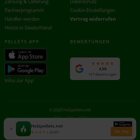
Zahlung & Lieferung
Datenschutz
Partnerprogramm
Cookie-Einstellungen
Händler werden
Vertrag widerrufen
Heizöl in Deutschland
PELLETS APP
BEWERTUNGEN
4,90
317 Bewertungen
Infos zur App
© 2026 Holzpellets.net
Facebook
Instagram
WhatsApp
Holzpellets.net
×
Zur App
★★★★★
★★★★★
gratis