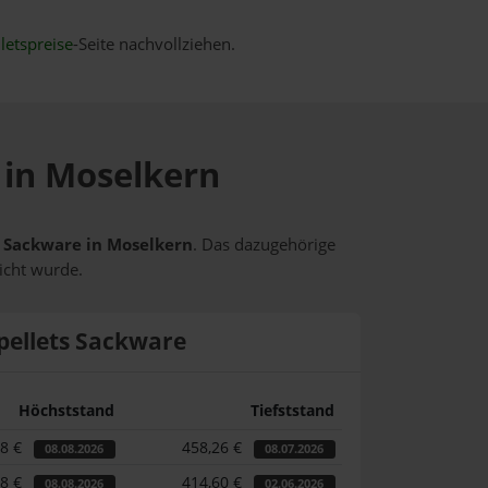
letspreise
-Seite nachvollziehen.
e in Moselkern
ts Sackware in Moselkern
. Das dazugehörige
icht wurde.
pellets Sackware
Höchststand
Tiefststand
58 €
458,26 €
08.08.2026
08.07.2026
58 €
414,60 €
08.08.2026
02.06.2026