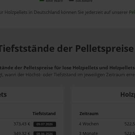
lose Ware
Sackware
ür Holzpellets in Deutschland können Sie jederzeit auf unserer
Pel
iefststände der Pelletspreis
tände der Pelletspreise für lose Holzpellets und Holzpelle
t, wann der Höchst- oder Tiefststand im jeweiligen Zeitraum erre
ets
Holz
Tiefststand
Zeitraum
373,43 €
4 Wochen
522,
09.07.2026
349,32 €
3 Monate
522,
08.06.2026