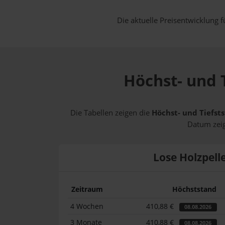
Die aktuelle Preisentwicklung f
Höchst- und T
Die Tabellen zeigen die
Höchst- und Tiefsts
Datum zeig
Lose Holzpell
Zeitraum
Höchststand
4 Wochen
410,88 €
08.08.2026
3 Monate
410,88 €
08.08.2026