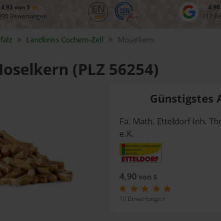
4,93 von 5
4,90
090 Bewertungen
317 B
falz
Landkreis
Cochem-Zell
Moselkern
Moselkern (PLZ 56254)
Günstigstes 
Fa. Math. Etteldorf Inh. Th
e.K.
4,90
von 5
10 Bewertungen