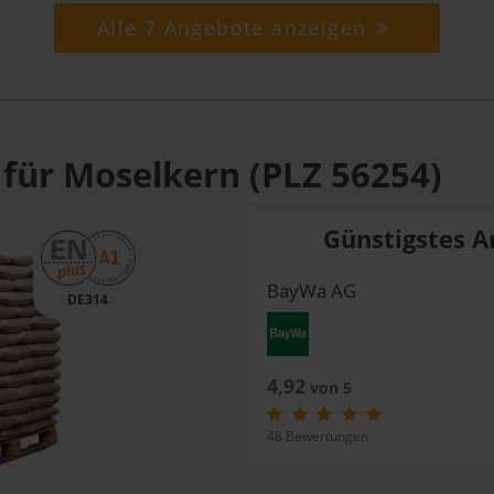
Alle 7 Angebote anzeigen
 für Moselkern (PLZ 56254)
Günstigstes A
BayWa AG
DE314
4,92
von 5
48 Bewertungen