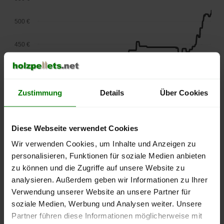
500 €
450 €
400 €
350 €
Zustimmung
Details
Über Cookies
300 €
Diese Webseite verwendet Cookies
250 €
Wir verwenden Cookies, um Inhalte und Anzeigen zu
September
Januar
Mai
2025
2026
2026
personalisieren, Funktionen für soziale Medien anbieten
zu können und die Zugriffe auf unsere Website zu
lose Ware
Sackware
analysieren. Außerdem geben wir Informationen zu Ihrer
Die aktuelle Preisentwicklung für Holzpellets in Deutschland
Verwendung unserer Website an unsere Partner für
können Sie jederzeit auf unserer
Pelletspreise
-Seite
soziale Medien, Werbung und Analysen weiter. Unsere
nachvollziehen.
Partner führen diese Informationen möglicherweise mit