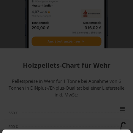
Holzpellets-Chart für Wehr
Pelletspreise in Wehr für 1 Tonne bei Abnahme
von 6
Tonnen
in DINplus-/ENplus-Qualität bei einer Lieferstelle
inkl. MwSt.:
550 €
500 €