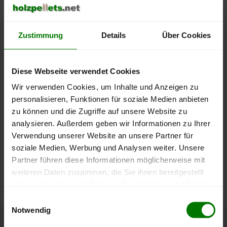
450 €
Zustimmung
Details
Über Cookies
400 €
350 €
Diese Webseite verwendet Cookies
300 €
Wir verwenden Cookies, um Inhalte und Anzeigen zu
personalisieren, Funktionen für soziale Medien anbieten
250 €
zu können und die Zugriffe auf unsere Website zu
September
Januar
Mai
2025
2026
2026
analysieren. Außerdem geben wir Informationen zu Ihrer
Verwendung unserer Website an unsere Partner für
lose Ware
Sackware
soziale Medien, Werbung und Analysen weiter. Unsere
Die aktuelle Preisentwicklung für Holzpellets in Deutschland
Partner führen diese Informationen möglicherweise mit
können Sie jederzeit auf unserer
Pelletspreise
-Seite
weiteren Daten zusammen, die Sie ihnen bereitgestellt
nachvollziehen.
haben oder die sie im Rahmen Ihrer Nutzung der Dienste
gesammelt haben.
Einwilligungsauswahl
Notwendig
Hier finden Sie unser
Impressum
und unsere