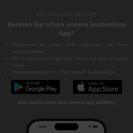
HOLZPELLETS.NET APP
Kennen Sie schon unsere kostenlose
App?
Pelletpreise mit einem Klick vergleichen und direkt
online bestellen
Mit Preisbenachrichtigungen immer auf dem aktuellen
Stand
Preisentwicklungen im Chart einfach nachverfolgen
oder zuerst mehr über unsere App erfahren