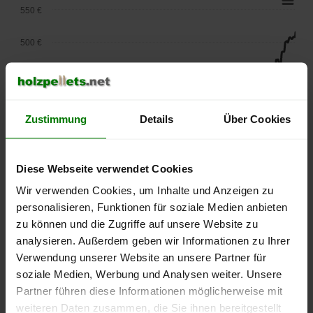
550 €
500 €
450 €
400 €
Zustimmung
Details
Über Cookies
350 €
Diese Webseite verwendet Cookies
300 €
Wir verwenden Cookies, um Inhalte und Anzeigen zu
250 €
personalisieren, Funktionen für soziale Medien anbieten
September
Januar
Mai
zu können und die Zugriffe auf unsere Website zu
2025
2026
2026
analysieren. Außerdem geben wir Informationen zu Ihrer
lose Ware
Sackware
Verwendung unserer Website an unsere Partner für
Die aktuelle Preisentwicklung für Holzpellets in Deutschland
soziale Medien, Werbung und Analysen weiter. Unsere
können Sie jederzeit auf unserer
Pelletspreise
-Seite
Partner führen diese Informationen möglicherweise mit
nachvollziehen.
weiteren Daten zusammen, die Sie ihnen bereitgestellt