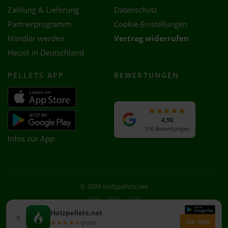
Zahlung & Lieferung
Datenschutz
Partnerprogramm
Cookie-Einstellungen
Händler werden
Vertrag widerrufen
Heizöl in Deutschland
PELLETS APP
BEWERTUNGEN
4,90
316 Bewertungen
Infos zur App
© 2026 Holzpellets.net
Facebook
Instagram
WhatsApp
Holzpellets.net
×
Zur App
★★★★★
★★★★★
gratis