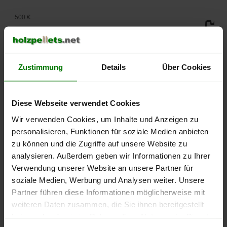
500 €
450 €
400 €
Zustimmung
Details
Über Cookies
350 €
Diese Webseite verwendet Cookies
300 €
Wir verwenden Cookies, um Inhalte und Anzeigen zu
personalisieren, Funktionen für soziale Medien anbieten
250 €
September
Januar
Mai
zu können und die Zugriffe auf unsere Website zu
2025
2026
2026
analysieren. Außerdem geben wir Informationen zu Ihrer
lose Ware
Sackware
Verwendung unserer Website an unsere Partner für
soziale Medien, Werbung und Analysen weiter. Unsere
Die aktuelle Preisentwicklung für Holzpellets in Deutschland
Partner führen diese Informationen möglicherweise mit
können Sie jederzeit auf unserer
Pelletspreise
-Seite
weiteren Daten zusammen, die Sie ihnen bereitgestellt
nachvollziehen.
haben oder die sie im Rahmen Ihrer Nutzung der Dienste