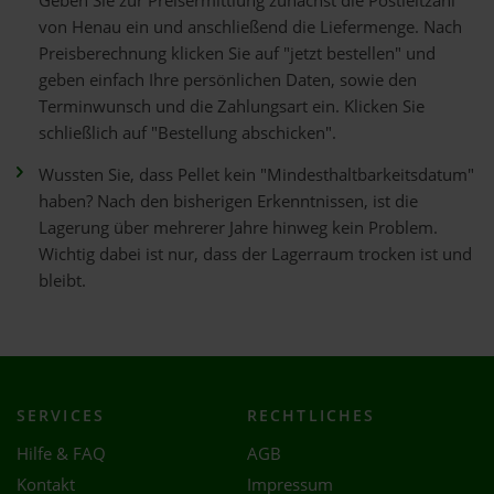
Geben Sie zur Preisermittlung zunächst die Postleitzahl
von Henau ein und anschließend die Liefermenge. Nach
Preisberechnung klicken Sie auf "jetzt bestellen" und
geben einfach Ihre persönlichen Daten, sowie den
Terminwunsch und die Zahlungsart ein. Klicken Sie
schließlich auf "Bestellung abschicken".
Wussten Sie, dass Pellet kein "Mindesthaltbarkeitsdatum"
haben? Nach den bisherigen Erkenntnissen, ist die
Lagerung über mehrerer Jahre hinweg kein Problem.
Wichtig dabei ist nur, dass der Lagerraum trocken ist und
bleibt.
SERVICES
RECHTLICHES
Hilfe & FAQ
AGB
Kontakt
Impressum