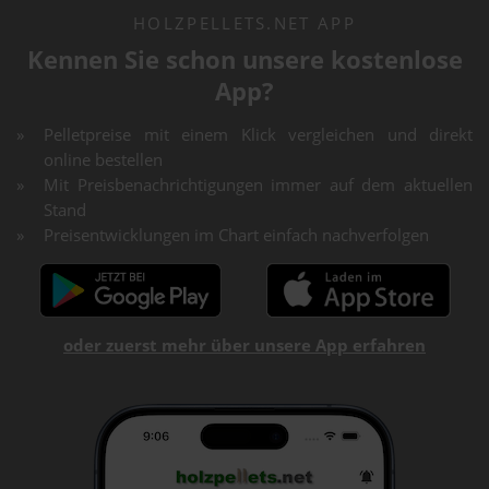
HOLZPELLETS.NET APP
Kennen Sie schon unsere kostenlose
App?
Pelletpreise mit einem Klick vergleichen und direkt
online bestellen
Mit Preisbenachrichtigungen immer auf dem aktuellen
Stand
Preisentwicklungen im Chart einfach nachverfolgen
oder zuerst mehr über unsere App erfahren