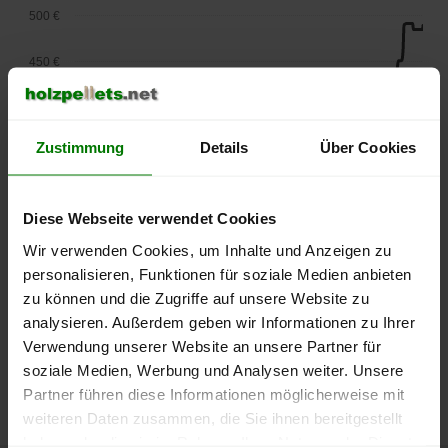
500 €
450 €
400 €
Zustimmung
Details
Über Cookies
350 €
300 €
Diese Webseite verwendet Cookies
250 €
Wir verwenden Cookies, um Inhalte und Anzeigen zu
September
Januar
Mai
personalisieren, Funktionen für soziale Medien anbieten
2025
2026
2026
zu können und die Zugriffe auf unsere Website zu
lose Ware
Sackware
analysieren. Außerdem geben wir Informationen zu Ihrer
Die aktuelle Preisentwicklung für Holzpellets in Deutschland
Verwendung unserer Website an unsere Partner für
können Sie jederzeit auf unserer
Pelletspreise
-Seite
soziale Medien, Werbung und Analysen weiter. Unsere
nachvollziehen.
Partner führen diese Informationen möglicherweise mit
weiteren Daten zusammen, die Sie ihnen bereitgestellt
haben oder die sie im Rahmen Ihrer Nutzung der Dienste