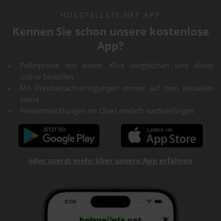
HOLZPELLETS.NET APP
Kennen Sie schon unsere kostenlose
App?
Pelletpreise mit einem Klick vergleichen und direkt
online bestellen
Mit Preisbenachrichtigungen immer auf dem aktuellen
Stand
Preisentwicklungen im Chart einfach nachverfolgen
oder zuerst mehr über unsere App erfahren