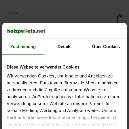
500 €
450 €
400 €
Zustimmung
Details
Über Cookies
350 €
300 €
Diese Webseite verwendet Cookies
Wir verwenden Cookies, um Inhalte und Anzeigen zu
250 €
personalisieren, Funktionen für soziale Medien anbieten
September
Januar
Mai
2025
2026
2026
zu können und die Zugriffe auf unsere Website zu
analysieren. Außerdem geben wir Informationen zu Ihrer
lose Ware
Sackware
Verwendung unserer Website an unsere Partner für
Die aktuelle Preisentwicklung für Holzpellets in Deutschland
soziale Medien, Werbung und Analysen weiter. Unsere
können Sie jederzeit auf unserer
Pelletspreise
-Seite
Partner führen diese Informationen möglicherweise mit
nachvollziehen.
weiteren Daten zusammen, die Sie ihnen bereitgestellt