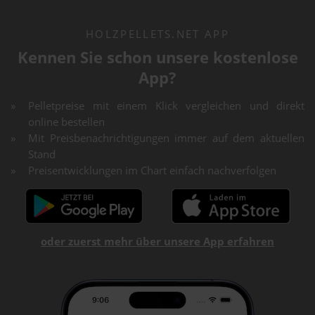
HOLZPELLETS.NET APP
Kennen Sie schon unsere kostenlose
App?
Pelletpreise mit einem Klick vergleichen und direkt
online bestellen
Mit Preisbenachrichtigungen immer auf dem aktuellen
Stand
Preisentwicklungen im Chart einfach nachverfolgen
oder zuerst mehr über unsere App erfahren