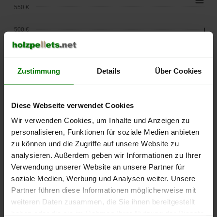
550 €
500 €
450 €
Zustimmung
Details
Über Cookies
400 €
350 €
Diese Webseite verwendet Cookies
300 €
Wir verwenden Cookies, um Inhalte und Anzeigen zu
personalisieren, Funktionen für soziale Medien anbieten
250 €
zu können und die Zugriffe auf unsere Website zu
September
Januar
Mai
analysieren. Außerdem geben wir Informationen zu Ihrer
2025
2026
2026
Verwendung unserer Website an unsere Partner für
lose Ware
Sackware
soziale Medien, Werbung und Analysen weiter. Unsere
Die aktuelle Preisentwicklung für Holzpellets in Deutschland
Partner führen diese Informationen möglicherweise mit
können Sie jederzeit auf unserer
Pelletspreise
-Seite
weiteren Daten zusammen, die Sie ihnen bereitgestellt
nachvollziehen.
haben oder die sie im Rahmen Ihrer Nutzung der Dienste