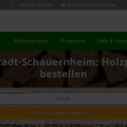
+49 8731 7409626
kontakt@holzpellets.net
Pelletspreise
Produkte
Info & Serv
tadt-Schauernheim: Holzp
bestellen
re Postleitzahl
Preis berechnen