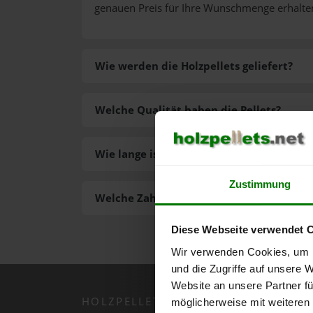
genauen Preis für Ihre Wunschmenge erhalte
Wie werden die Holzpellets geliefert?
Welche Qualität haben die Pellets?
Wie lange ist die Lieferzeit der Pellets?
Zustimmung
Welche Zahlungsarten gibt es?
Diese Webseite verwendet 
Wir verwenden Cookies, um I
und die Zugriffe auf unsere 
Website an unsere Partner fü
HOLZPELLETS.NET APP
möglicherweise mit weiteren