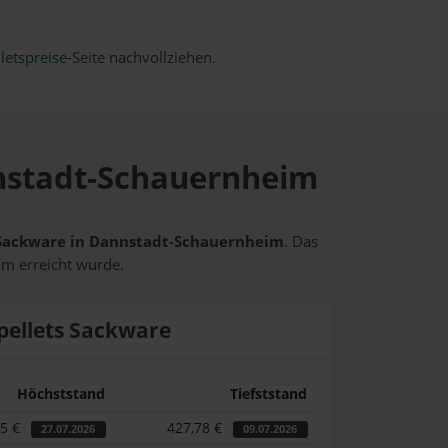
letspreise
-Seite nachvollziehen.
nnstadt-Schauernheim
ts Sackware in Dannstadt-Schauernheim
. Das
um erreicht wurde.
pellets Sackware
Höchststand
Tiefststand
55 €
427,78 €
27.07.2026
09.07.2026