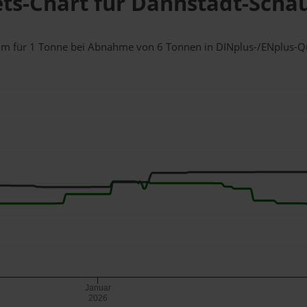
ets-Chart für Dannstadt-Sch
eim für 1 Tonne bei Abnahme
von 6 Tonnen
in DINplus-/ENplus-Qua
Januar
2026