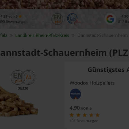
4,93 von 5
4,90
090 Bewertungen
317 B
falz
Landkreis
Rhein-Pfalz-Kreis
Dannstadt-Schauernheim
 Dannstadt-Schauernheim (PLZ
Günstigstes 
Woodox Holzpellets
DE320
4,90
von 5
191 Bewertungen