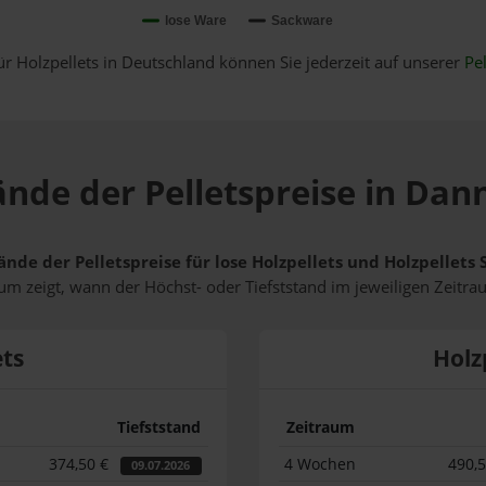
lose Ware
Sackware
ür Holzpellets in Deutschland können Sie jederzeit auf unserer
Pel
tände der Pelletspreise in Da
tände der Pelletspreise für lose Holzpellets und Holzpelle
m zeigt, wann der Höchst- oder Tiefststand im jeweiligen Zeitra
ets
Holz
Tiefststand
Zeitraum
374,50 €
4 Wochen
490,
09.07.2026