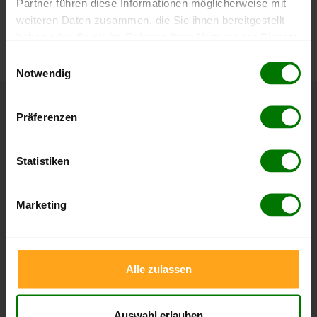
Partner führen diese Informationen möglicherweise mit
Die aktuelle Preisentwicklung für Holzpellets in Deutschland
weiteren Daten zusammen, die Sie ihnen bereitgestellt
können Sie jederzeit auf unserer
Pelletspreise
-Seite
haben oder die sie im Rahmen Ihrer Nutzung der Dienste
nachvollziehen.
gesammelt haben.
Einwilligungsauswahl
Notwendig
Hier finden Sie unser
Impressum
und unsere
Datenschutzerklärung
.
Höchst- und Tiefststände der
Präferenzen
Pelletspreise in Hochdorf-Assenheim
Statistiken
Die Tabellen zeigen die
Höchst- und Tiefststände der
Pelletspreise für lose Holzpellets und Holzpellets
Marketing
Sackware in Hochdorf-Assenheim
. Das dazugehörige
Datum zeigt, wann der Höchst- oder Tiefststand im
jeweiligen Zeitraum erreicht wurde.
Alle zulassen
Lose Holzpellets
Auswahl erlauben