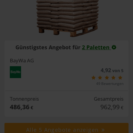
Günstigstes Angebot für
2 Paletten
BayWa AG
4,92
von 5
49 Bewertungen
Tonnenpreis
Gesamtpreis
486,36
962,99
€
€
Alle 5 Angebote anzeigen