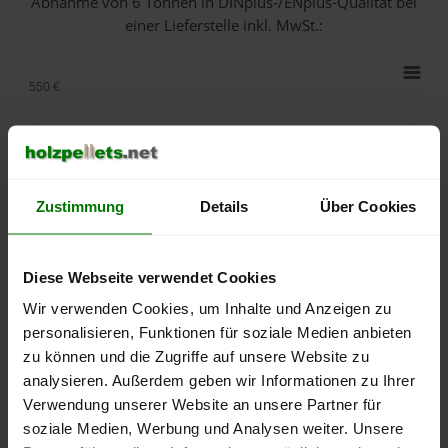
Abnahme
von 6 Tonnen
in DINplus-/ENplus-Qualität bei
einer Lieferstelle inkl. MwSt.:
550 €
500 €
450 €
Zustimmung
Details
Über Cookies
400 €
350 €
Diese Webseite verwendet Cookies
Wir verwenden Cookies, um Inhalte und Anzeigen zu
300 €
personalisieren, Funktionen für soziale Medien anbieten
zu können und die Zugriffe auf unsere Website zu
250 €
September
Januar
Mai
analysieren. Außerdem geben wir Informationen zu Ihrer
2025
2026
2026
Verwendung unserer Website an unsere Partner für
lose Ware
Sackware
soziale Medien, Werbung und Analysen weiter. Unsere