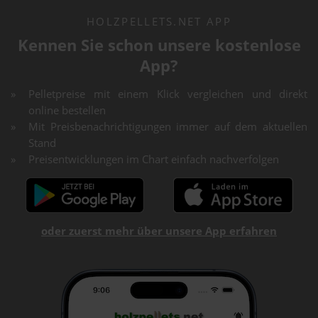
HOLZPELLETS.NET APP
Kennen Sie schon unsere kostenlose
App?
Pelletpreise mit einem Klick vergleichen und direkt
online bestellen
Mit Preisbenachrichtigungen immer auf dem aktuellen
Stand
Preisentwicklungen im Chart einfach nachverfolgen
oder zuerst mehr über unsere App erfahren