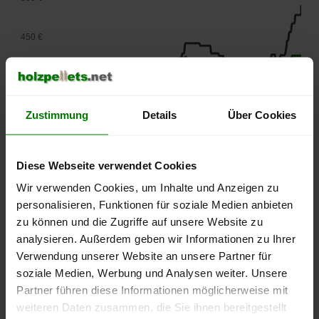
450 €
400 €
Zustimmung
Details
Über Cookies
350 €
300 €
Diese Webseite verwendet Cookies
Wir verwenden Cookies, um Inhalte und Anzeigen zu
250 €
personalisieren, Funktionen für soziale Medien anbieten
September
Januar
Mai
2025
2026
2026
zu können und die Zugriffe auf unsere Website zu
analysieren. Außerdem geben wir Informationen zu Ihrer
lose Ware
Sackware
Verwendung unserer Website an unsere Partner für
Die aktuelle Preisentwicklung für Holzpellets in Deutschland
soziale Medien, Werbung und Analysen weiter. Unsere
können Sie jederzeit auf unserer
Pelletspreise
-Seite
Partner führen diese Informationen möglicherweise mit
nachvollziehen.
weiteren Daten zusammen, die Sie ihnen bereitgestellt