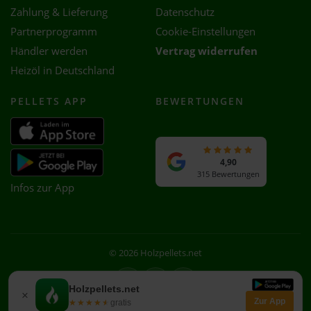
Zahlung & Lieferung
Datenschutz
Partnerprogramm
Cookie-Einstellungen
Händler werden
Vertrag widerrufen
Heizöl in Deutschland
PELLETS APP
BEWERTUNGEN
4,90
315 Bewertungen
Infos zur App
© 2026 Holzpellets.net
Facebook
Instagram
WhatsApp
Holzpellets.net
×
Zur App
★★★★★
★★★★★
gratis