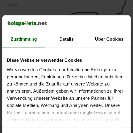
450 €
400 €
350 €
Zustimmung
Details
Über Cookies
300 €
Diese Webseite verwendet Cookies
Wir verwenden Cookies, um Inhalte und Anzeigen zu
250 €
September
Januar
Mai
personalisieren, Funktionen für soziale Medien anbieten
2025
2026
2026
zu können und die Zugriffe auf unsere Website zu
lose Ware
Sackware
analysieren. Außerdem geben wir Informationen zu Ihrer
Verwendung unserer Website an unsere Partner für
Die aktuelle Preisentwicklung für Holzpellets in Deutschland
soziale Medien, Werbung und Analysen weiter. Unsere
können Sie jederzeit auf unserer
Pelletspreise
-Seite
Partner führen diese Informationen möglicherweise mit
nachvollziehen.
weiteren Daten zusammen, die Sie ihnen bereitgestellt
haben oder die sie im Rahmen Ihrer Nutzung der Dienste