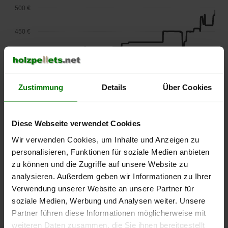
500 €
450 €
400 €
350 €
Zustimmung
Details
Über Cookies
300 €
Diese Webseite verwendet Cookies
250 €
September
Januar
Mai
Wir verwenden Cookies, um Inhalte und Anzeigen zu
2025
2026
2026
personalisieren, Funktionen für soziale Medien anbieten
lose Ware
Sackware
zu können und die Zugriffe auf unsere Website zu
Die aktuelle Preisentwicklung für Holzpellets in Deutschland
analysieren. Außerdem geben wir Informationen zu Ihrer
können Sie jederzeit auf unserer
Pelletspreise
-Seite
Verwendung unserer Website an unsere Partner für
nachvollziehen.
soziale Medien, Werbung und Analysen weiter. Unsere
Partner führen diese Informationen möglicherweise mit
weiteren Daten zusammen, die Sie ihnen bereitgestellt