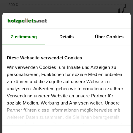
500 €
450 €
400 €
Zustimmung
Details
Über Cookies
350 €
Diese Webseite verwendet Cookies
300 €
Wir verwenden Cookies, um Inhalte und Anzeigen zu
250 €
personalisieren, Funktionen für soziale Medien anbieten
September
Januar
Mai
zu können und die Zugriffe auf unsere Website zu
2025
2026
2026
analysieren. Außerdem geben wir Informationen zu Ihrer
lose Ware
Sackware
Verwendung unserer Website an unsere Partner für
Die aktuelle Preisentwicklung für Holzpellets in Deutschland
soziale Medien, Werbung und Analysen weiter. Unsere
können Sie jederzeit auf unserer
Pelletspreise
-Seite
Partner führen diese Informationen möglicherweise mit
nachvollziehen.
weiteren Daten zusammen, die Sie ihnen bereitgestellt
haben oder die sie im Rahmen Ihrer Nutzung der Dienste
gesammelt haben.