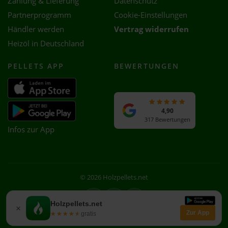
Zahlung & Lieferung
Datenschutz
Partnerprogramm
Cookie-Einstellungen
Händler werden
Vertrag widerrufen
Heizöl in Deutschland
PELLETS APP
BEWERTUNGEN
4,90
317 Bewertungen
Infos zur App
© 2026 Holzpellets.net
Facebook
Instagram
WhatsApp
Holzpellets.net
×
Zur App
★★★★★
★★★★★
gratis