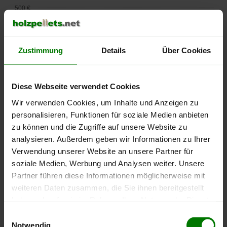
500 €
450 €
Zustimmung
Details
Über Cookies
400 €
350 €
Diese Webseite verwendet Cookies
300 €
Wir verwenden Cookies, um Inhalte und Anzeigen zu
personalisieren, Funktionen für soziale Medien anbieten
250 €
zu können und die Zugriffe auf unsere Website zu
September
Januar
Mai
analysieren. Außerdem geben wir Informationen zu Ihrer
2025
2026
2026
Verwendung unserer Website an unsere Partner für
lose Ware
Sackware
soziale Medien, Werbung und Analysen weiter. Unsere
Die aktuelle Preisentwicklung für Holzpellets in Deutschland
Partner führen diese Informationen möglicherweise mit
können Sie jederzeit auf unserer
Pelletspreise
-Seite
weiteren Daten zusammen, die Sie ihnen bereitgestellt
nachvollziehen.
haben oder die sie im Rahmen Ihrer Nutzung der Dienste
gesammelt haben.
Einwilligungsauswahl
Notwendig