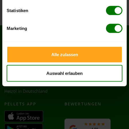
Völklingen
Statistiken
Marketing
SERVICES
RECHTLICHES
Hilfe & FAQ
AGB
Alle zulassen
Kontakt
Impressum
Zahlung & Lieferung
Datenschutz
Auswahl erlauben
Partnerprogramm
Cookie-Einstellungen
Händler werden
Vertrag widerrufen
Heizöl in Deutschland
PELLETS APP
BEWERTUNGEN