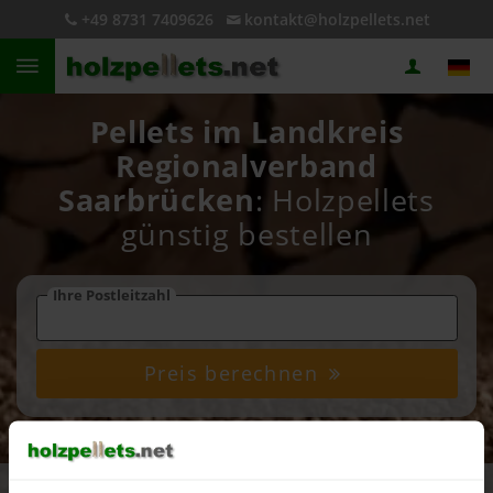
+49 8731 7409626
kontakt@holzpellets.net
Pellets im Landkreis
Regionalverband
Saarbrücken
: Holzpellets
günstig bestellen
Ihre Postleitzahl
Preis berechnen
4,93 von 5