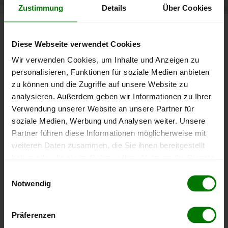
5.084 Bewertungen
Zustimmung
Details
Über Cookies
Bundesland
Saarland
Landkreis Regionalverband Saarbrücken
Diese Webseite verwendet Cookies
Um ein
ausführliches Preisangebot
und
nähere Pellets-
Wir verwenden Cookies, um Inhalte und Anzeigen zu
Informationen
zu erhalten, wählen Sie bitte
Ihren Ort
aus
personalisieren, Funktionen für soziale Medien anbieten
dem Landkreis
Regionalverband Saarbrücken
aus.
zu können und die Zugriffe auf unsere Website zu
analysieren. Außerdem geben wir Informationen zu Ihrer
Friedrichsthal
Verwendung unserer Website an unsere Partner für
Großrosseln
soziale Medien, Werbung und Analysen weiter. Unsere
Partner führen diese Informationen möglicherweise mit
Heusweiler
weiteren Daten zusammen, die Sie ihnen bereitgestellt
Kleinblittersdorf
haben oder die sie im Rahmen Ihrer Nutzung der Dienste
Püttlingen
gesammelt haben.
Einwilligungsauswahl
Quierschied
Notwendig
Hier finden Sie unser
Impressum
und unsere
Riegelsberg
Datenschutzerklärung
.
Saarbrücken
Präferenzen
Sulzbach