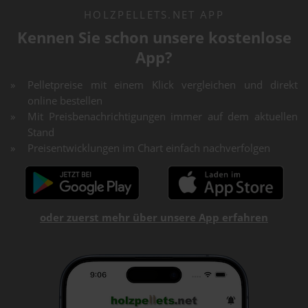
HOLZPELLETS.NET APP
Kennen Sie schon unsere kostenlose
App?
Pelletpreise mit einem Klick vergleichen und direkt
online bestellen
Mit Preisbenachrichtigungen immer auf dem aktuellen
Stand
Preisentwicklungen im Chart einfach nachverfolgen
oder zuerst mehr über unsere App erfahren