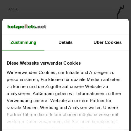
500 €
450 €
400 €
Zustimmung
Details
Über Cookies
350 €
Diese Webseite verwendet Cookies
300 €
Wir verwenden Cookies, um Inhalte und Anzeigen zu
250 €
personalisieren, Funktionen für soziale Medien anbieten
September
Januar
Mai
zu können und die Zugriffe auf unsere Website zu
2025
2026
2026
analysieren. Außerdem geben wir Informationen zu Ihrer
lose Ware
Sackware
Verwendung unserer Website an unsere Partner für
Die aktuelle Preisentwicklung für Holzpellets in Deutschland
soziale Medien, Werbung und Analysen weiter. Unsere
können Sie jederzeit auf unserer
Pelletspreise
-Seite
Partner führen diese Informationen möglicherweise mit
nachvollziehen.
weiteren Daten zusammen, die Sie ihnen bereitgestellt
haben oder die sie im Rahmen Ihrer Nutzung der Dienste