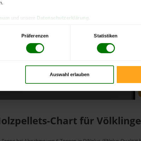
n.
d direkt online bestellen
ssum
und unsere
Datenschutzerklärung
.
m aktuellen Stand
erfolgen
Präferenzen
Statistiken
Auswahl erlauben
fahren
olzpellets-Chart für Völkling
r 1 Tonne bei Abnahme
von 6 Tonnen
in DINplus-/ENplus-Qualität be