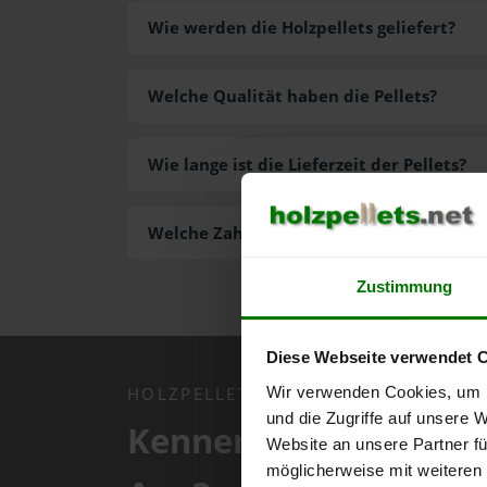
Wie werden die Holzpellets geliefert?
Welche Qualität haben die Pellets?
Wie lange ist die Lieferzeit der Pellets?
Welche Zahlungsarten gibt es?
Zustimmung
Diese Webseite verwendet 
Wir verwenden Cookies, um I
HOLZPELLETS.NET APP
und die Zugriffe auf unsere 
Kennen Sie schon uns
Website an unsere Partner fü
möglicherweise mit weiteren