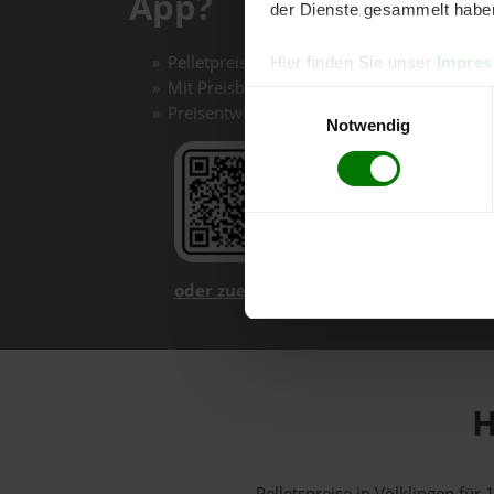
App?
der Dienste gesammelt habe
Pelletpreise mit einem Klick vergleichen un
Hier finden Sie unser
Impre
Mit Preisbenachrichtigungen immer auf de
Einwilligungsauswahl
Preisentwicklungen im Chart einfach nachv
Notwendig
oder zuerst mehr über unsere App er
H
Pelletspreise in Völklingen fü