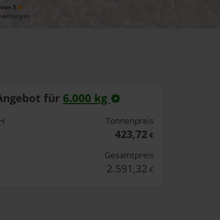
 von 5
ewertungen
Angebot für
6.000 kg
bH
Tonnenpreis
423,72
€
Gesamtpreis
2.591,32
€