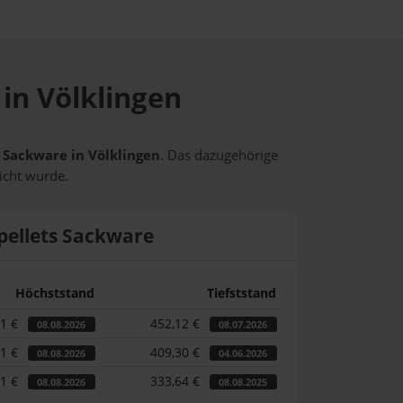
 in Völklingen
s Sackware in Völklingen
. Das dazugehörige
icht wurde.
pellets Sackware
Höchststand
Tiefststand
61 €
452,12 €
08.08.2026
08.07.2026
61 €
409,30 €
08.08.2026
04.06.2026
61 €
333,64 €
08.08.2026
08.08.2025