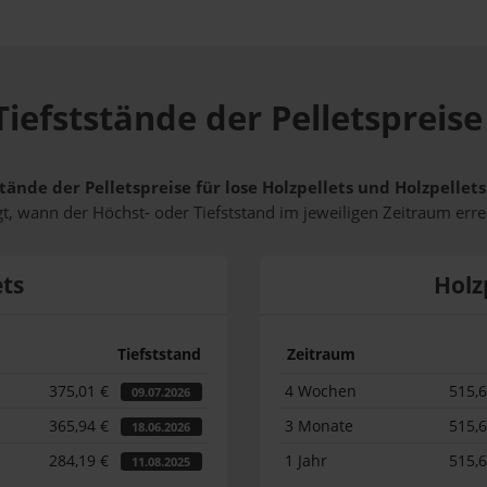
iefststände der Pelletspreise
tände der Pelletspreise für lose Holzpellets und Holzpellet
t, wann der Höchst- oder Tiefststand im jeweiligen Zeitraum erre
ets
Holz
Tiefststand
Zeitraum
375,01 €
4 Wochen
515,
09.07.2026
365,94 €
3 Monate
515,
18.06.2026
284,19 €
1 Jahr
515,
11.08.2025