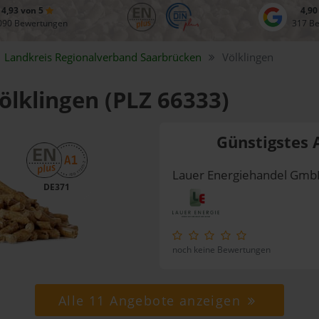
4,93 von 5
4,90
090 Bewertungen
317 B
Landkreis
Regionalverband Saarbrücken
Völklingen
Völklingen (PLZ 66333)
Günstigstes 
Lauer Energiehandel Gm
DE371
noch keine Bewertungen
Alle 11 Angebote anzeigen