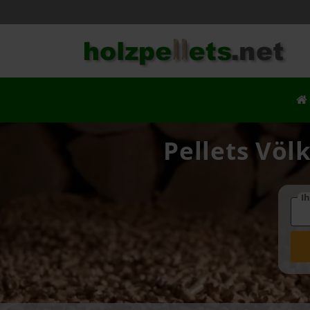
Pellets Völ
Ih