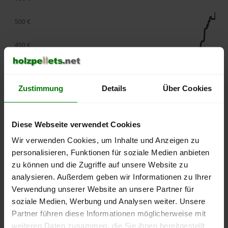
500 €
450 €
400 €
Zustimmung
Details
Über Cookies
350 €
300 €
Diese Webseite verwendet Cookies
250 €
Wir verwenden Cookies, um Inhalte und Anzeigen zu
September
Januar
Mai
personalisieren, Funktionen für soziale Medien anbieten
2025
2026
2026
zu können und die Zugriffe auf unsere Website zu
lose Ware
Sackware
analysieren. Außerdem geben wir Informationen zu Ihrer
Die aktuelle Preisentwicklung für Holzpellets in Deutschland
Verwendung unserer Website an unsere Partner für
können Sie jederzeit auf unserer
Pelletspreise
-Seite
soziale Medien, Werbung und Analysen weiter. Unsere
nachvollziehen.
Partner führen diese Informationen möglicherweise mit
weiteren Daten zusammen, die Sie ihnen bereitgestellt