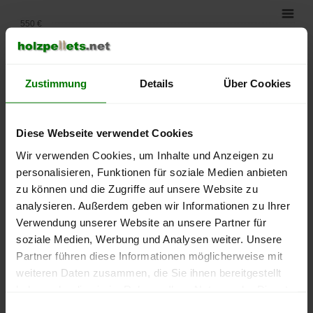
550 €
500 €
Zustimmung
Details
Über Cookies
450 €
400 €
Diese Webseite verwendet Cookies
350 €
Wir verwenden Cookies, um Inhalte und Anzeigen zu
personalisieren, Funktionen für soziale Medien anbieten
300 €
zu können und die Zugriffe auf unsere Website zu
analysieren. Außerdem geben wir Informationen zu Ihrer
250 €
Verwendung unserer Website an unsere Partner für
September
Januar
Mai
2025
2026
2026
soziale Medien, Werbung und Analysen weiter. Unsere
Partner führen diese Informationen möglicherweise mit
lose Ware
Sackware
weiteren Daten zusammen, die Sie ihnen bereitgestellt
Die aktuelle Preisentwicklung für Holzpellets in Deutschland
haben oder die sie im Rahmen Ihrer Nutzung der Dienste
können Sie jederzeit auf unserer
Pelletspreise
-Seite
gesammelt haben.
Einwilligungsauswahl