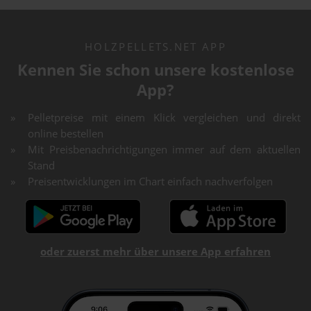
HOLZPELLETS.NET APP
Kennen Sie schon unsere kostenlose
App?
Pelletpreise mit einem Klick vergleichen und direkt
online bestellen
Mit Preisbenachrichtigungen immer auf dem aktuellen
Stand
Preisentwicklungen im Chart einfach nachverfolgen
oder zuerst mehr über unsere App erfahren