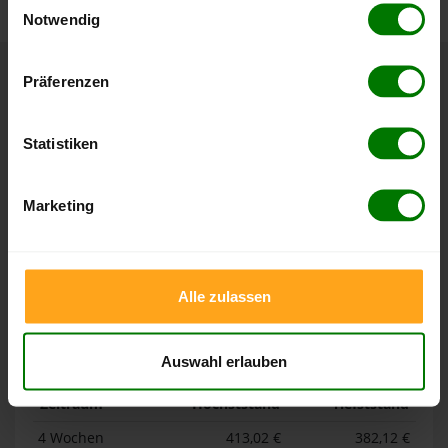
Notwendig
Hier finden Sie unser
Impressum
und unsere
Datenschutzerklärung
.
Präferenzen
Höchst- und Tiefststände der
Pelletspreise in Gerbstedt
Statistiken
Die Tabellen zeigen die
Höchst- und Tiefststände der
Pelletspreise für lose Holzpellets und Holzpellets
Marketing
Sackware in Gerbstedt
. Das dazugehörige Datum zeigt,
wann der Höchst- oder Tiefststand im jeweiligen Zeitraum
erreicht wurde.
Alle zulassen
Lose Holzpellets
Auswahl erlauben
Zeitraum
Höchststand
Tiefststand
4 Wochen
413,02 €
382,12 €