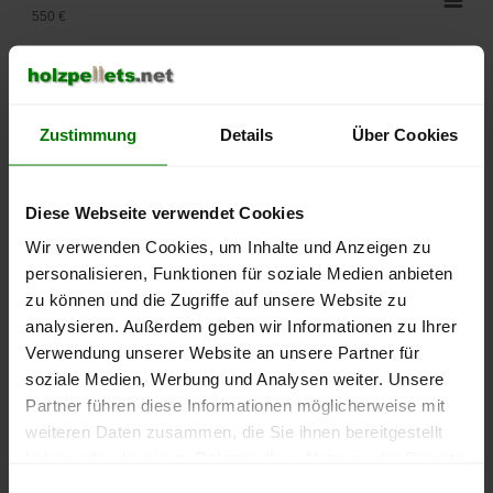
550 €
500 €
450 €
Zustimmung
Details
Über Cookies
400 €
Diese Webseite verwendet Cookies
350 €
Wir verwenden Cookies, um Inhalte und Anzeigen zu
300 €
personalisieren, Funktionen für soziale Medien anbieten
zu können und die Zugriffe auf unsere Website zu
250 €
analysieren. Außerdem geben wir Informationen zu Ihrer
September
Januar
Mai
Verwendung unserer Website an unsere Partner für
2025
2026
2026
soziale Medien, Werbung und Analysen weiter. Unsere
lose Ware
Sackware
Partner führen diese Informationen möglicherweise mit
Die aktuelle Preisentwicklung für Holzpellets in Deutschland
weiteren Daten zusammen, die Sie ihnen bereitgestellt
können Sie jederzeit auf unserer
Pelletspreise
-Seite
haben oder die sie im Rahmen Ihrer Nutzung der Dienste
nachvollziehen.
gesammelt haben.
Einwilligungsauswahl