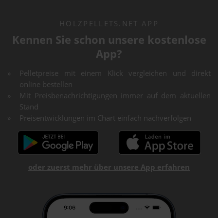
HOLZPELLETS.NET APP
Kennen Sie schon unsere kostenlose
App?
Pelletpreise mit einem Klick vergleichen und direkt
online bestellen
Mit Preisbenachrichtigungen immer auf dem aktuellen
Stand
Preisentwicklungen im Chart einfach nachverfolgen
oder zuerst mehr über unsere App erfahren