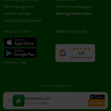
Partnerprogramm
Cookie-Einstellungen
Händler werden
Vertrag widerrufen
Heizöl in Deutschland
PELLETS APP
BEWERTUNGEN
4,90
317 Bewertungen
Infos zur App
© 2026 Holzpellets.net
Facebook
Instagram
WhatsApp
Holzpellets.net
×
Zur App
★★★★★
★★★★★
gratis