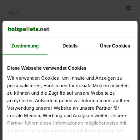
550 €
500 €
450 €
Zustimmung
Details
Über Cookies
400 €
Diese Webseite verwendet Cookies
350 €
Wir verwenden Cookies, um Inhalte und Anzeigen zu
300 €
personalisieren, Funktionen für soziale Medien anbieten
zu können und die Zugriffe auf unsere Website zu
250 €
analysieren. Außerdem geben wir Informationen zu Ihrer
September
Januar
Mai
Verwendung unserer Website an unsere Partner für
2025
2026
2026
soziale Medien, Werbung und Analysen weiter. Unsere
lose Ware
Sackware
Partner führen diese Informationen möglicherweise mit
Die aktuelle Preisentwicklung für Holzpellets in Deutschland
weiteren Daten zusammen, die Sie ihnen bereitgestellt
können Sie jederzeit auf unserer
Pelletspreise
-Seite
haben oder die sie im Rahmen Ihrer Nutzung der Dienste