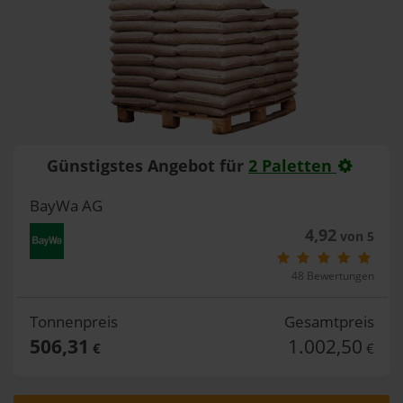
Günstigstes Angebot für
2 Paletten
BayWa AG
4,92
von 5
48 Bewertungen
Tonnenpreis
Gesamtpreis
506,31
1.002,50
€
€