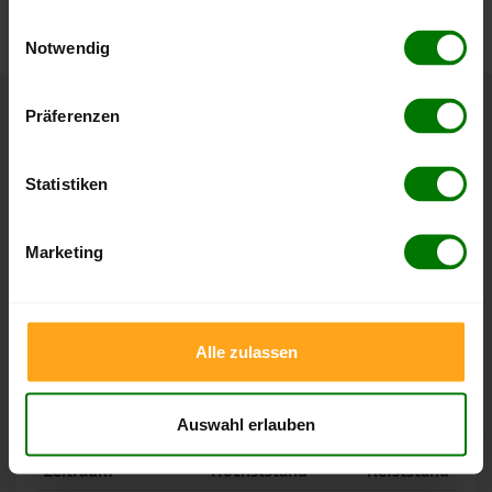
nachvollziehen.
gesammelt haben.
Einwilligungsauswahl
Notwendig
Hier finden Sie unser
Impressum
und unsere
Datenschutzerklärung
.
Präferenzen
Höchst- und Tiefststände der
Pelletspreise in Sangerhausen
Statistiken
Die Tabellen zeigen die
Höchst- und Tiefststände der
Pelletspreise für lose Holzpellets und Holzpellets
Marketing
Sackware in Sangerhausen
. Das dazugehörige Datum
zeigt, wann der Höchst- oder Tiefststand im jeweiligen
Zeitraum erreicht wurde.
Alle zulassen
Lose Holzpellets
Auswahl erlauben
Zeitraum
Höchststand
Tiefststand