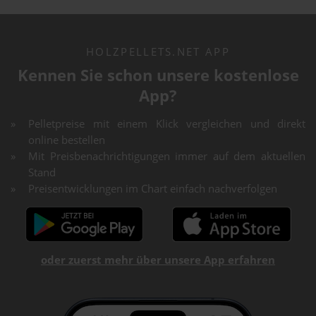
HOLZPELLETS.NET APP
Kennen Sie schon unsere kostenlose
App?
Pelletpreise mit einem Klick vergleichen und direkt
online bestellen
Mit Preisbenachrichtigungen immer auf dem aktuellen
Stand
Preisentwicklungen im Chart einfach nachverfolgen
oder zuerst mehr über unsere App erfahren