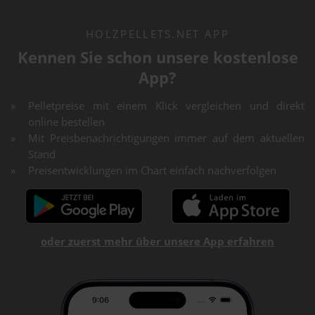
HOLZPELLETS.NET APP
Kennen Sie schon unsere kostenlose
App?
Pelletpreise mit einem Klick vergleichen und direkt
online bestellen
Mit Preisbenachrichtigungen immer auf dem aktuellen
Stand
Preisentwicklungen im Chart einfach nachverfolgen
oder zuerst mehr über unsere App erfahren