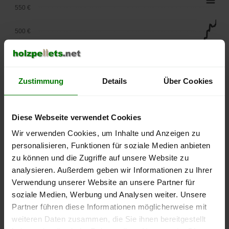
550 €
500 €
450 €
400 €
Zustimmung
Details
Über Cookies
350 €
Diese Webseite verwendet Cookies
300 €
Wir verwenden Cookies, um Inhalte und Anzeigen zu
personalisieren, Funktionen für soziale Medien anbieten
250 €
September
Januar
Mai
zu können und die Zugriffe auf unsere Website zu
2025
2026
2026
analysieren. Außerdem geben wir Informationen zu Ihrer
lose Ware
Sackware
Verwendung unserer Website an unsere Partner für
soziale Medien, Werbung und Analysen weiter. Unsere
Die aktuelle Preisentwicklung für Holzpellets in Deutschland
Partner führen diese Informationen möglicherweise mit
können Sie jederzeit auf unserer
Pelletspreise
-Seite
weiteren Daten zusammen, die Sie ihnen bereitgestellt
nachvollziehen.