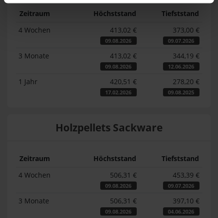
Zeitraum
Höchststand
Tiefststand
4 Wochen
413,02 €
373,00 €
09.08.2026
09.07.2026
3 Monate
413,02 €
344,19 €
09.08.2026
12.06.2026
1 Jahr
420,51 €
278,20 €
17.02.2026
09.08.2025
Holzpellets Sackware
Zeitraum
Höchststand
Tiefststand
4 Wochen
506,31 €
453,39 €
09.08.2026
09.07.2026
3 Monate
506,31 €
397,10 €
09.08.2026
04.06.2026