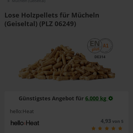
Mücheln (Geiseltal)
Lose Holzpellets für Mücheln
(Geiseltal) (PLZ 06249)
DE314
Günstigstes Angebot für
6.000 kg
hello:Heat
4,93
von 5