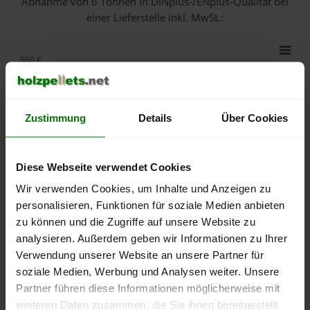
Abnahme
von 6 Tonnen
in DINplus-/ENplus-Qualität bei
einer Lieferstelle inkl. MwSt.:
550 €
500 €
Zustimmung
Details
Über Cookies
450 €
400 €
Diese Webseite verwendet Cookies
350 €
Wir verwenden Cookies, um Inhalte und Anzeigen zu
personalisieren, Funktionen für soziale Medien anbieten
300 €
zu können und die Zugriffe auf unsere Website zu
analysieren. Außerdem geben wir Informationen zu Ihrer
250 €
Verwendung unserer Website an unsere Partner für
September
Januar
Mai
soziale Medien, Werbung und Analysen weiter. Unsere
2025
2026
2026
Partner führen diese Informationen möglicherweise mit
lose Ware
Sackware
weiteren Daten zusammen, die Sie ihnen bereitgestellt