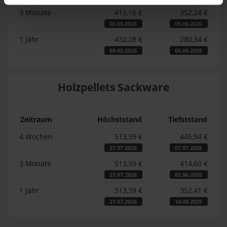
3 Monate
415,16 €
352,24 €
06.08.2026
05.06.2026
1 Jahr
432,28 €
280,34 €
09.02.2026
06.08.2025
Holzpellets Sackware
Zeitraum
Höchststand
Tiefststand
4 Wochen
513,39 €
445,94 €
27.07.2026
07.07.2026
3 Monate
513,39 €
414,60 €
27.07.2026
02.06.2026
1 Jahr
513,39 €
352,41 €
27.07.2026
14.08.2025