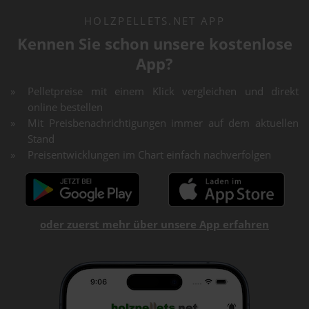
HOLZPELLETS.NET APP
Kennen Sie schon unsere kostenlose
App?
Pelletpreise mit einem Klick vergleichen und direkt
online bestellen
Mit Preisbenachrichtigungen immer auf dem aktuellen
Stand
Preisentwicklungen im Chart einfach nachverfolgen
oder zuerst mehr über unsere App erfahren