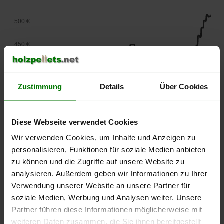
500 €
450 €
400 €
Zustimmung
Details
Über Cookies
350 €
300 €
Diese Webseite verwendet Cookies
250 €
Wir verwenden Cookies, um Inhalte und Anzeigen zu
September
Januar
Mai
personalisieren, Funktionen für soziale Medien anbieten
2025
2026
2026
zu können und die Zugriffe auf unsere Website zu
lose Ware
Sackware
analysieren. Außerdem geben wir Informationen zu Ihrer
Die aktuelle Preisentwicklung für Holzpellets in Deutschland
Verwendung unserer Website an unsere Partner für
können Sie jederzeit auf unserer
Pelletspreise
-Seite
soziale Medien, Werbung und Analysen weiter. Unsere
nachvollziehen.
Partner führen diese Informationen möglicherweise mit
weiteren Daten zusammen, die Sie ihnen bereitgestellt