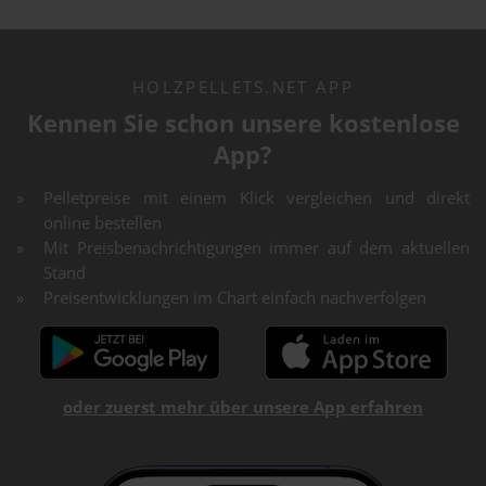
HOLZPELLETS.NET APP
Kennen Sie schon unsere kostenlose
App?
Pelletpreise mit einem Klick vergleichen und direkt
online bestellen
Mit Preisbenachrichtigungen immer auf dem aktuellen
Stand
Preisentwicklungen im Chart einfach nachverfolgen
oder zuerst mehr über unsere App erfahren