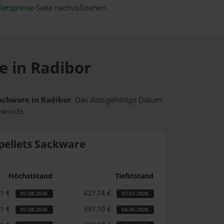
letspreise
-Seite nachvollziehen.
e in Radibor
Sackware in Radibor
. Das dazugehörige Datum
t wurde.
pellets Sackware
Höchststand
Tiefststand
31 €
427,74 €
07.08.2026
07.07.2026
31 €
397,10 €
07.08.2026
04.06.2026