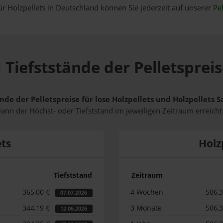
ür Holzpellets in Deutschland können Sie jederzeit auf unserer
Pel
 Tiefststände der Pelletspreis
nde der Pelletspreise für lose Holzpellets und Holzpellets 
wann der Höchst- oder Tiefststand im jeweiligen Zeitraum erreich
ets
Holz
Tiefststand
Zeitraum
365,00 €
4 Wochen
506,
07.07.2026
344,19 €
3 Monate
506,
12.06.2026