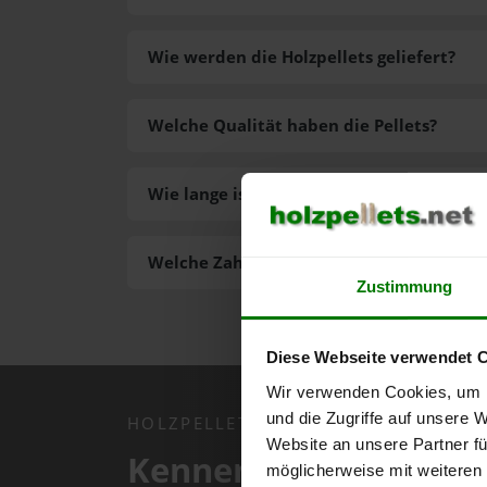
Wie werden die Holzpellets geliefert?
Welche Qualität haben die Pellets?
Wie lange ist die Lieferzeit der Pellets?
Welche Zahlungsarten gibt es?
Zustimmung
Diese Webseite verwendet 
Wir verwenden Cookies, um I
und die Zugriffe auf unsere 
HOLZPELLETS.NET APP
Website an unsere Partner fü
Kennen Sie schon uns
möglicherweise mit weiteren