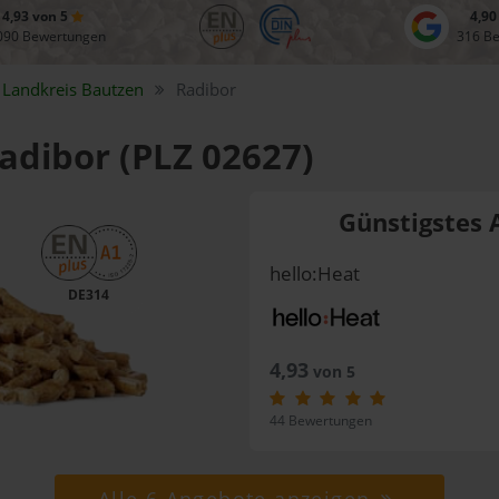
4,93 von 5
4,90
090 Bewertungen
316 B
Landkreis
Bautzen
Radibor
Radibor (PLZ 02627)
Günstigstes 
hello:Heat
DE314
4,93
von 5
44 Bewertungen