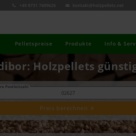
+49 8731 7409626
kontakt@holzpellets.net
Pelletspreise
Produkte
Info & Serv
dibor: Holzpellets günsti
re Postleitzahl
Preis berechnen