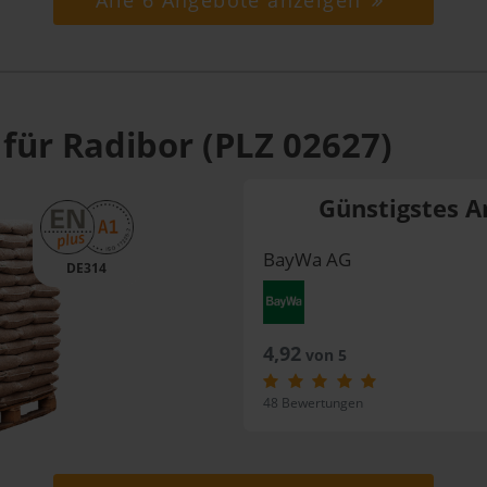
Alle 6 Angebote anzeigen
für Radibor (PLZ 02627)
Günstigstes A
BayWa AG
DE314
4,92
von 5
48 Bewertungen