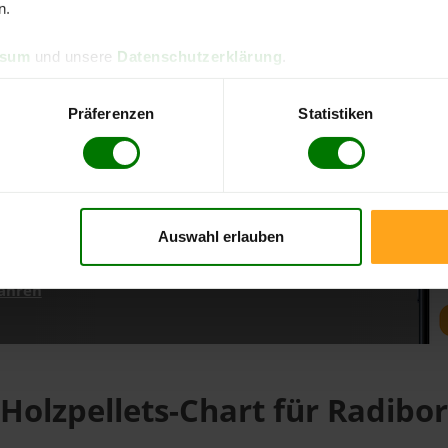
n.
ssum
und unsere
Datenschutzerklärung
.
d direkt online bestellen
m aktuellen Stand
Präferenzen
Statistiken
erfolgen
Auswahl erlauben
fahren
Holzpellets-Chart für Radibor