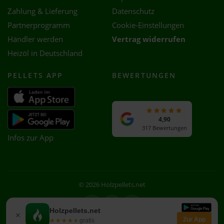
Zahlung & Lieferung
Datenschutz
Partnerprogramm
Cookie-Einstellungen
Händler werden
Vertrag widerrufen
Heizöl in Deutschland
PELLETS APP
BEWERTUNGEN
4,90
317 Bewertungen
Infos zur App
© 2026 Holzpellets.net
Facebook
Instagram
WhatsApp
Holzpellets.net
×
Zur App
★★★★★
★★★★★
gratis