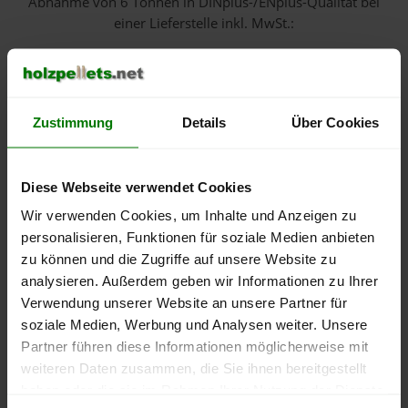
Abnahme
von 6 Tonnen
in DINplus-/ENplus-Qualität bei
einer Lieferstelle inkl. MwSt.:
550 €
Zustimmung
Details
Über Cookies
500 €
450 €
Diese Webseite verwendet Cookies
400 €
Wir verwenden Cookies, um Inhalte und Anzeigen zu
personalisieren, Funktionen für soziale Medien anbieten
350 €
zu können und die Zugriffe auf unsere Website zu
analysieren. Außerdem geben wir Informationen zu Ihrer
300 €
Verwendung unserer Website an unsere Partner für
soziale Medien, Werbung und Analysen weiter. Unsere
250 €
September
Januar
Mai
Partner führen diese Informationen möglicherweise mit
2025
2026
2026
weiteren Daten zusammen, die Sie ihnen bereitgestellt
lose Ware
Sackware
haben oder die sie im Rahmen Ihrer Nutzung der Dienste