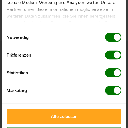
soziale Medien, Werbung und Analysen weiter. Unsere
lose Ware
Sackware
Partner führen diese Informationen möglicherweise mit
Die aktuelle Preisentwicklung für Holzpellets in Deutschland
weiteren Daten zusammen, die Sie ihnen bereitgestellt
können Sie jederzeit auf unserer
Pelletspreise
-Seite
haben oder die sie im Rahmen Ihrer Nutzung der Dienste
nachvollziehen.
gesammelt haben.
Einwilligungsauswahl
Notwendig
Hier finden Sie unser
Impressum
und unsere
Datenschutzerklärung
.
Präferenzen
Höchst- und Tiefststände der
Pelletspreise in Raschau-Markersbach
Statistiken
Die Tabellen zeigen die
Höchst- und Tiefststände der
Pelletspreise für lose Holzpellets und Holzpellets
Marketing
Sackware in Raschau-Markersbach
. Das dazugehörige
Datum zeigt, wann der Höchst- oder Tiefststand im
jeweiligen Zeitraum erreicht wurde.
Alle zulassen
Lose Holzpellets