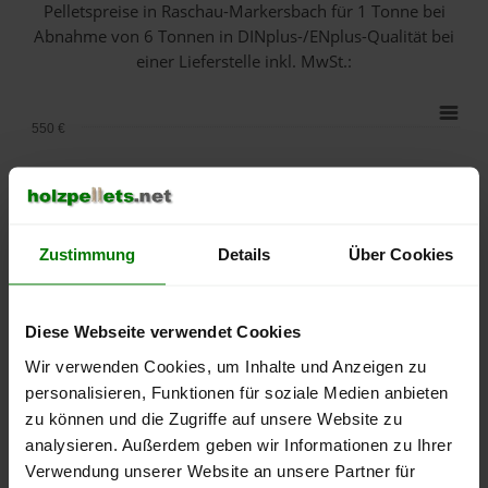
Pelletspreise in Raschau-Markersbach für 1 Tonne bei
Abnahme
von 6 Tonnen
in DINplus-/ENplus-Qualität bei
einer Lieferstelle inkl. MwSt.:
550 €
500 €
450 €
Zustimmung
Details
Über Cookies
400 €
350 €
Diese Webseite verwendet Cookies
Wir verwenden Cookies, um Inhalte und Anzeigen zu
300 €
personalisieren, Funktionen für soziale Medien anbieten
zu können und die Zugriffe auf unsere Website zu
250 €
analysieren. Außerdem geben wir Informationen zu Ihrer
September
Januar
Mai
2025
2026
2026
Verwendung unserer Website an unsere Partner für