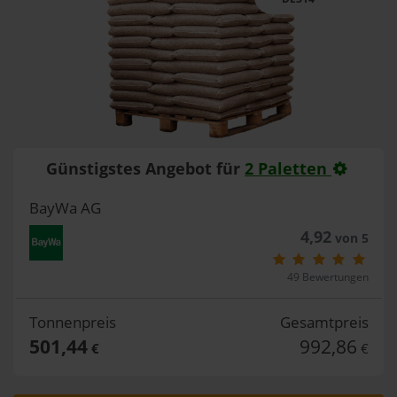
Günstigstes Angebot für
2 Paletten
BayWa AG
4,92
von 5
49 Bewertungen
Tonnenpreis
Gesamtpreis
501,44
992,86
€
€