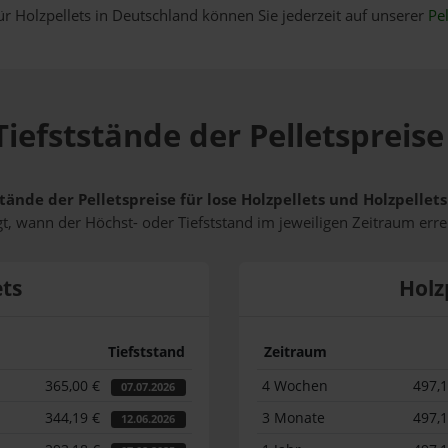
ür Holzpellets in Deutschland können Sie jederzeit auf unserer
Pel
iefststände der Pelletspreis
tände der Pelletspreise für lose Holzpellets und Holzpelle
t, wann der Höchst- oder Tiefststand im jeweiligen Zeitraum erre
ets
Holz
Tiefststand
Zeitraum
365,00 €
4 Wochen
497,
07.07.2026
344,19 €
3 Monate
497,
12.06.2026