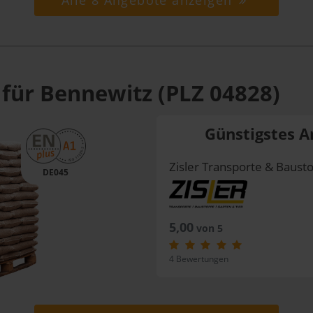
Alle 8 Angebote anzeigen
 für Bennewitz (PLZ 04828)
Günstigstes A
Zisler Transporte & Bausto
DE045
5,00
von 5
4 Bewertungen