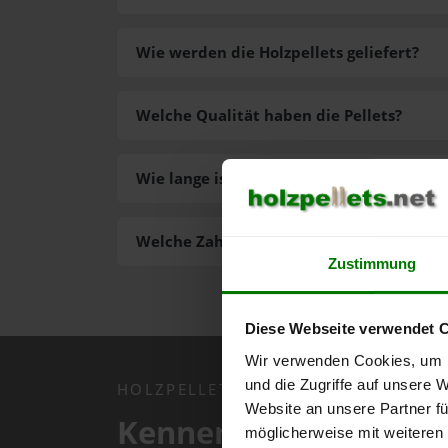
Wie werden die Holzpellets geliefert?
Welche Qualität haben die Pellets?
Wie lange ist die Lieferzeit der Pellets?
Welche Zahlungsarten gibt es?
Zustimmung
Diese Webseite verwendet 
Wir verwenden Cookies, um I
und die Zugriffe auf unsere 
HOLZPELLETS.NET APP
Website an unsere Partner fü
Kennen Sie schon uns
möglicherweise mit weiteren