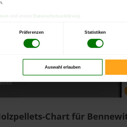
n.
ssum
und unsere
Datenschutzerklärung
.
d direkt online bestellen
m aktuellen Stand
Präferenzen
Statistiken
erfolgen
Auswahl erlauben
fahren
olzpellets-Chart für Bennewi