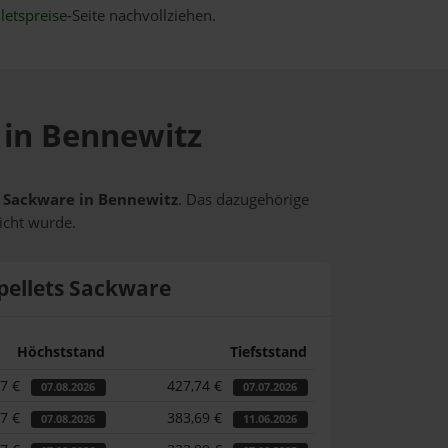
letspreise
-Seite nachvollziehen.
e in Bennewitz
ts Sackware in Bennewitz
. Das dazugehörige
icht wurde.
pellets Sackware
Höchststand
Tiefststand
17 €
427,74 €
07.08.2026
07.07.2026
17 €
383,69 €
07.08.2026
11.06.2026