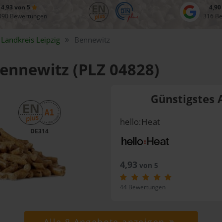
4,93 von 5
4,90
090 Bewertungen
316 B
Landkreis
Leipzig
Bennewitz
Bennewitz (PLZ 04828)
Günstigstes 
hello:Heat
DE314
4,93
von 5
44 Bewertungen