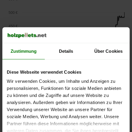
500 €
450 €
400 €
Zustimmung
Details
Über Cookies
350 €
300 €
Diese Webseite verwendet Cookies
250 €
Wir verwenden Cookies, um Inhalte und Anzeigen zu
September
Januar
Mai
personalisieren, Funktionen für soziale Medien anbieten
2025
2026
2026
zu können und die Zugriffe auf unsere Website zu
lose Ware
Sackware
analysieren. Außerdem geben wir Informationen zu Ihrer
Die aktuelle Preisentwicklung für Holzpellets in Deutschland
Verwendung unserer Website an unsere Partner für
können Sie jederzeit auf unserer
Pelletspreise
-Seite
soziale Medien, Werbung und Analysen weiter. Unsere
nachvollziehen.
Partner führen diese Informationen möglicherweise mit
weiteren Daten zusammen, die Sie ihnen bereitgestellt