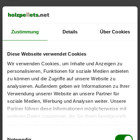
500 €
450 €
Zustimmung
Details
Über Cookies
400 €
Diese Webseite verwendet Cookies
350 €
Wir verwenden Cookies, um Inhalte und Anzeigen zu
personalisieren, Funktionen für soziale Medien anbieten
300 €
zu können und die Zugriffe auf unsere Website zu
250 €
analysieren. Außerdem geben wir Informationen zu Ihrer
September
Januar
Mai
Verwendung unserer Website an unsere Partner für
2025
2026
2026
soziale Medien, Werbung und Analysen weiter. Unsere
lose Ware
Sackware
Partner führen diese Informationen möglicherweise mit
Die aktuelle Preisentwicklung für Holzpellets in Deutschland
weiteren Daten zusammen, die Sie ihnen bereitgestellt
können Sie jederzeit auf unserer
Pelletspreise
-Seite
haben oder die sie im Rahmen Ihrer Nutzung der Dienste
nachvollziehen.
gesammelt haben.
Einwilligungsauswahl
Notwendig