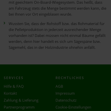
mit geeichtem On-Board-Wiegesystem. Das heißt, dass
am Fahrzeug stets die Menge bestimmt werden kann, die
bei Ihnen vor Ort eingeblasen wurde.
Wussten Sie, dass der Rohstoff bzw. das Rohmaterial für
die Pelletproduktion in jederzeit ausreichender Menge
vorhanden ist? Dabei müssen nicht einmal Bäume gefällt
werden, denn hier handelt es sich um Sägespäne bzw.
Sägemehl, das in der Holzindustrie ohnehin anfällt.
SERVICES
RECHTLICHES
Hilfe & FAQ
AGB
Kontakt
Impressum
Zahlung & Lieferung
Datenschutz
Partnerprogramm
Cookie-Einstellungen