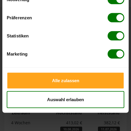
Hier finden Sie unser
Impressum
und unsere
Datenschutzerklärung
.
Präferenzen
Höchst- und Tiefststände der
Pelletspreise in Coswig
Statistiken
Die Tabellen zeigen die
Höchst- und Tiefststände der
Marketing
Pelletspreise für lose Holzpellets und Holzpellets
Sackware in Coswig
. Das dazugehörige Datum zeigt, wann
der Höchst- oder Tiefststand im jeweiligen Zeitraum erreicht
wurde.
Alle zulassen
Lose Holzpellets
Auswahl erlauben
Zeitraum
Höchststand
Tiefststand
4 Wochen
413,02 €
382,12 €
10.08.2026
11.07.2026