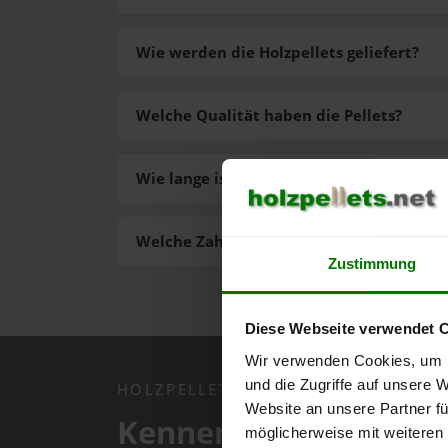
Wie werden die Holzpellets geliefert?
Welche Qualität haben die Pellets?
Wie lange ist die Lieferzeit der Pellets?
Welche Zahlungsarten gibt es?
Zustimmung
Diese Webseite verwendet 
Wir verwenden Cookies, um I
und die Zugriffe auf unsere 
HOLZPELLETS.NET APP
Website an unsere Partner fü
Kennen Sie schon uns
möglicherweise mit weiteren