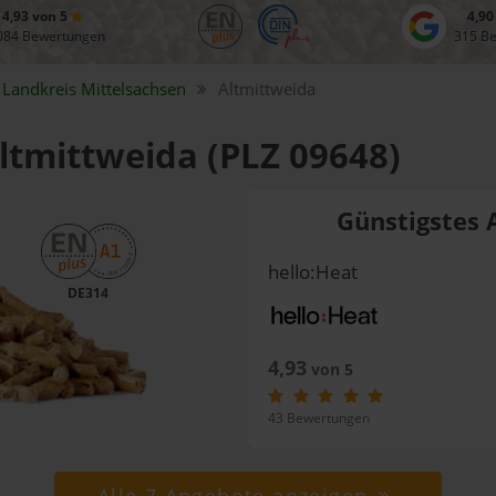
4,93 von 5
4,90
084 Bewertungen
315 B
Landkreis
Mittelsachsen
Altmittweida
Altmittweida (PLZ 09648)
Günstigstes 
hello:Heat
DE314
4,93
von 5
43 Bewertungen