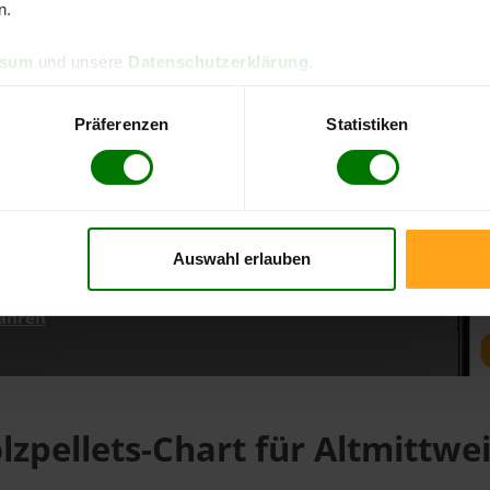
n.
ssum
und unsere
Datenschutzerklärung
.
d direkt online bestellen
m aktuellen Stand
Präferenzen
Statistiken
erfolgen
Auswahl erlauben
fahren
lzpellets-Chart für Altmittwe