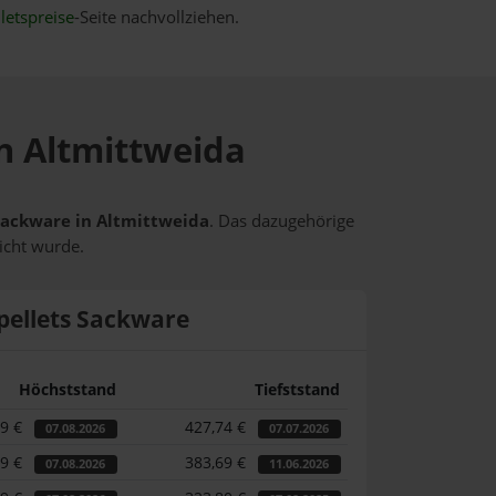
letspreise
-Seite nachvollziehen.
in Altmittweida
 Sackware in Altmittweida
. Das dazugehörige
icht wurde.
pellets Sackware
Höchststand
Tiefststand
09 €
427,74 €
07.08.2026
07.07.2026
09 €
383,69 €
07.08.2026
11.06.2026