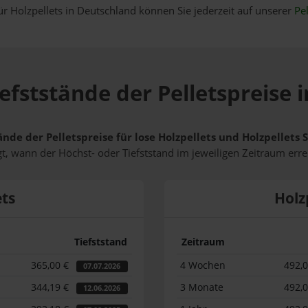
ür Holzpellets in Deutschland können Sie jederzeit auf unserer
Pel
efststände der Pelletspreise 
ände der Pelletspreise für lose Holzpellets und Holzpellets
t, wann der Höchst- oder Tiefststand im jeweiligen Zeitraum erre
ets
Holz
Tiefststand
Zeitraum
365,00 €
4 Wochen
492,
07.07.2026
344,19 €
3 Monate
492,
12.06.2026