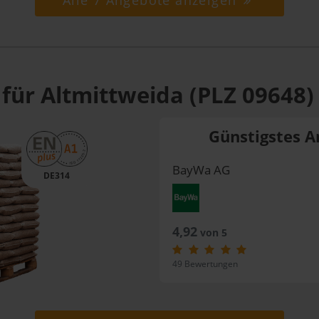
Alle 7 Angebote anzeigen
für Altmittweida (PLZ 09648)
Günstigstes A
BayWa AG
DE314
4,92
von 5
49 Bewertungen