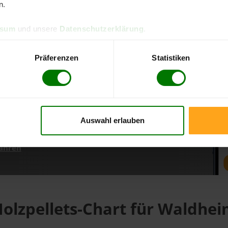
n.
ssum
und unsere
Datenschutzerklärung
.
d direkt online bestellen
m aktuellen Stand
Präferenzen
Statistiken
erfolgen
Auswahl erlauben
fahren
olzpellets-Chart für Waldhe