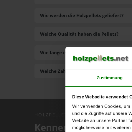
Wie werden die Holzpellets geliefert?
Welche Qualität haben die Pellets?
Wie lange ist die Lieferzeit der Pellets?
Welche Zahlungsarten gibt es?
Zustimmung
Diese Webseite verwendet 
Wir verwenden Cookies, um I
und die Zugriffe auf unsere 
HOLZPELLETS.NET APP
Website an unsere Partner fü
Kennen Sie schon uns
möglicherweise mit weiteren