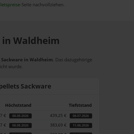
letspreise
-Seite nachvollziehen.
e in Waldheim
ts Sackware in Waldheim
. Das dazugehörige
icht wurde.
pellets Sackware
Höchststand
Tiefststand
17 €
439,25 €
08.08.2026
08.07.2026
17 €
383,69 €
08.08.2026
11.06.2026