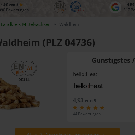
4,93 von 5
4,90
090 Bewertungen
317 B
Landkreis
Mittelsachsen
Waldheim
 Waldheim (PLZ 04736)
Günstigstes 
hello:Heat
DE314
4,93
von 5
44 Bewertungen