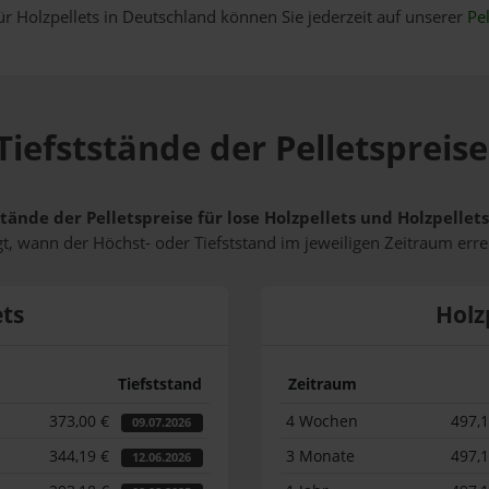
ür Holzpellets in Deutschland können Sie jederzeit auf unserer
Pel
Tiefststände der Pelletspreis
stände der Pelletspreise für lose Holzpellets und Holzpelle
t, wann der Höchst- oder Tiefststand im jeweiligen Zeitraum erre
ets
Holz
Tiefststand
Zeitraum
373,00 €
4 Wochen
497,
09.07.2026
344,19 €
3 Monate
497,
12.06.2026