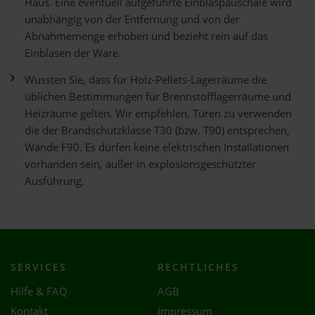
Haus. Eine eventuell aufgeführte Einblaspauschale wird
unabhängig von der Entfernung und von der
Abnahmemenge erhoben und bezieht rein auf das
Einblasen der Ware.
Wussten Sie, dass für Holz-Pellets-Lagerräume die
üblichen Bestimmungen für Brennstofflagerräume und
Heizräume gelten. Wir empfehlen, Türen zu verwenden
die der Brandschutzklasse T30 (bzw. T90) entsprechen,
Wände F90. Es dürfen keine elektrischen Installationen
vorhanden sein, außer in explosionsgeschützter
Ausführung.
SERVICES
RECHTLICHES
Hilfe & FAQ
AGB
Kontakt
Impressum