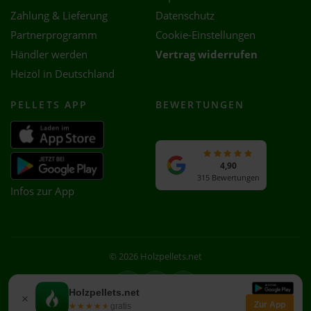
Zahlung & Lieferung
Datenschutz
Partnerprogramm
Cookie-Einstellungen
Händler werden
Vertrag widerrufen
Heizöl in Deutschland
PELLETS APP
BEWERTUNGEN
4,90
315 Bewertungen
Infos zur App
© 2026 Holzpellets.net
Facebook
Instagram
WhatsApp
Holzpellets.net
×
Zur App
★★★★★
★★★★★
gratis