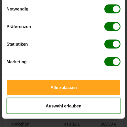
gesammelt haben.
Einwilligungsauswahl
Notwendig
Hier finden Sie unser
Impressum
und unsere
Datenschutzerklärung
.
Höchst- und Tiefststände der
Präferenzen
Pelletspreise in Erlbach
Statistiken
Die Tabellen zeigen die
Höchst- und Tiefststände der
Pelletspreise für lose Holzpellets und Holzpellets
Marketing
Sackware in Erlbach
. Das dazugehörige Datum zeigt, wann
der Höchst- oder Tiefststand im jeweiligen Zeitraum erreicht
wurde.
Alle zulassen
Lose Holzpellets
Auswahl erlauben
Zeitraum
Höchststand
Tiefststand
4 Wochen
413,02 €
365,00 €