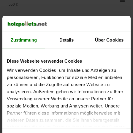
550 €
500 €
450 €
Zustimmung
Details
Über Cookies
400 €
350 €
Diese Webseite verwendet Cookies
Wir verwenden Cookies, um Inhalte und Anzeigen zu
300 €
personalisieren, Funktionen für soziale Medien anbieten
zu können und die Zugriffe auf unsere Website zu
250 €
September
Januar
Mai
analysieren. Außerdem geben wir Informationen zu Ihrer
2025
2026
2026
Verwendung unserer Website an unsere Partner für
lose Ware
Sackware
soziale Medien, Werbung und Analysen weiter. Unsere
Partner führen diese Informationen möglicherweise mit
Die aktuelle Preisentwicklung für Holzpellets in Deutschland
weiteren Daten zusammen, die Sie ihnen bereitgestellt
können Sie jederzeit auf unserer
Pelletspreise
-Seite
haben oder die sie im Rahmen Ihrer Nutzung der Dienste
nachvollziehen.