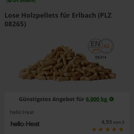
(
Ort ändern)
Lose Holzpellets für Erlbach (PLZ
08265)
DE314
Günstigstes Angebot für
6.000 kg
hello:Heat
4,93
von 5