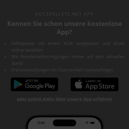
HOLZPELLETS.NET APP
Kennen Sie schon unsere kostenlose
App?
Pelletpreise mit einem Klick vergleichen und direkt
online bestellen
Mit Preisbenachrichtigungen immer auf dem aktuellen
Stand
Preisentwicklungen im Chart einfach nachverfolgen
oder zuerst mehr über unsere App erfahren