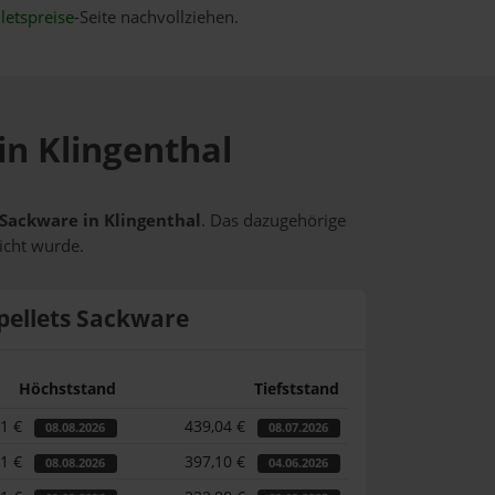
letspreise
-Seite nachvollziehen.
in Klingenthal
 Sackware in Klingenthal
. Das dazugehörige
icht wurde.
pellets Sackware
Höchststand
Tiefststand
31 €
439,04 €
08.08.2026
08.07.2026
31 €
397,10 €
08.08.2026
04.06.2026