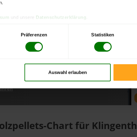
n.
ssum
und unsere
Datenschutzerklärung
.
d direkt online bestellen
m aktuellen Stand
Präferenzen
Statistiken
erfolgen
Auswahl erlauben
fahren
olzpellets-Chart für Klingenth