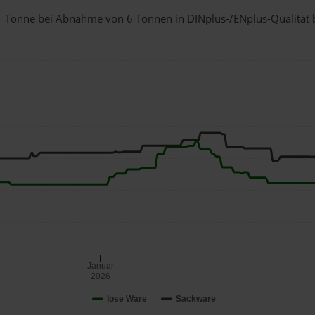
ür 1 Tonne bei Abnahme
von 6 Tonnen
in DINplus-/ENplus-Qualität be
Januar
2026
lose Ware
Sackware