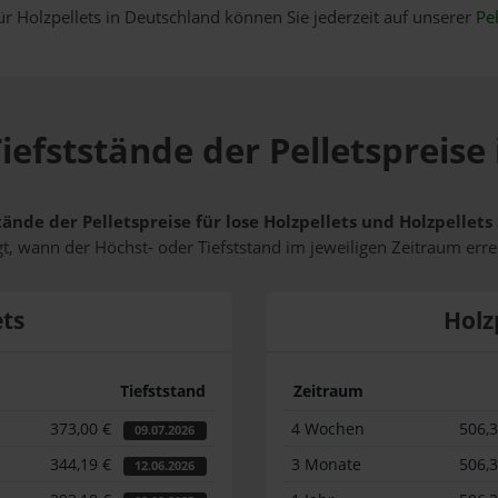
ür Holzpellets in Deutschland können Sie jederzeit auf unserer
Pel
iefststände der Pelletspreise 
tände der Pelletspreise für lose Holzpellets und Holzpellets
t, wann der Höchst- oder Tiefststand im jeweiligen Zeitraum erre
ets
Holz
Tiefststand
Zeitraum
373,00 €
4 Wochen
506,
09.07.2026
344,19 €
3 Monate
506,
12.06.2026