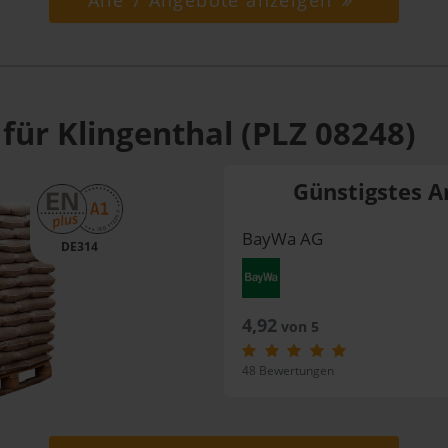
Alle 7 Angebote anzeigen
für Klingenthal (PLZ 08248)
Günstigstes A
BayWa AG
DE314
4,92
von 5
48 Bewertungen