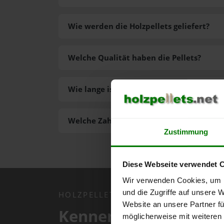
Wie werden die Holzpellets geliefert?
Welche Qualität haben die Pellets?
Wie lange ist die Lieferzeit der Pellets?
Welche Zahlungsarten gibt es?
Zustimmung
Diese Webseite verwendet 
Wir verwenden Cookies, um I
und die Zugriffe auf unsere 
HOLZPELLETS.NET APP
Website an unsere Partner fü
Kennen Sie schon uns
möglicherweise mit weiteren