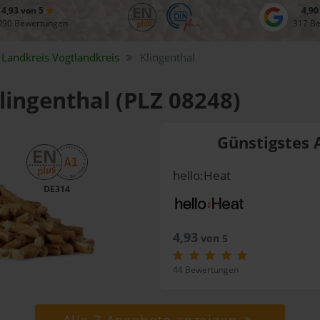
4,93 von 5
4,90
090 Bewertungen
317 B
Landkreis
Vogtlandkreis
Klingenthal
Klingenthal (PLZ 08248)
Günstigstes 
hello:Heat
DE314
4,93
von 5
44 Bewertungen