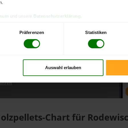
n.
ssum
und unsere
Datenschutzerklärung
.
d direkt online bestellen
m aktuellen Stand
Präferenzen
Statistiken
erfolgen
Auswahl erlauben
fahren
olzpellets-Chart für Rodewis