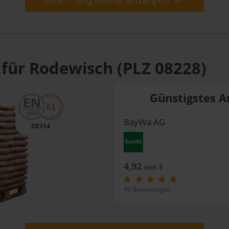
Alle 7 Angebote anzeigen
 für Rodewisch (PLZ 08228)
Günstigstes A
BayWa AG
DE314
4,92
von 5
49 Bewertungen