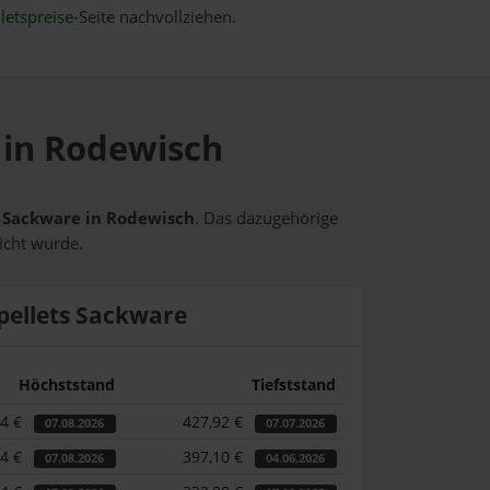
letspreise
-Seite nachvollziehen.
e in Rodewisch
ts Sackware in Rodewisch
. Das dazugehörige
icht wurde.
pellets Sackware
Höchststand
Tiefststand
44 €
427,92 €
07.08.2026
07.07.2026
44 €
397,10 €
07.08.2026
04.06.2026