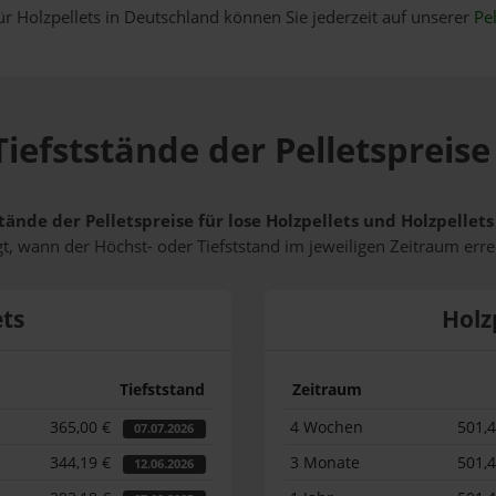
ür Holzpellets in Deutschland können Sie jederzeit auf unserer
Pel
iefststände der Pelletspreis
tände der Pelletspreise für lose Holzpellets und Holzpelle
t, wann der Höchst- oder Tiefststand im jeweiligen Zeitraum erre
ets
Holz
Tiefststand
Zeitraum
365,00 €
4 Wochen
501,
07.07.2026
344,19 €
3 Monate
501,
12.06.2026