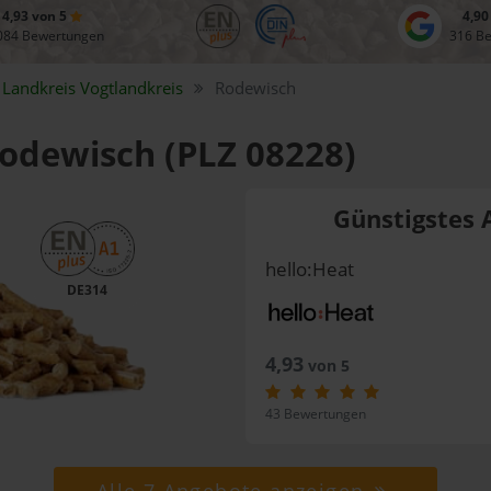
4,93 von 5
4,90
084 Bewertungen
316 B
Landkreis
Vogtlandkreis
Rodewisch
Rodewisch (PLZ 08228)
Günstigstes 
hello:Heat
DE314
4,93
von 5
43 Bewertungen