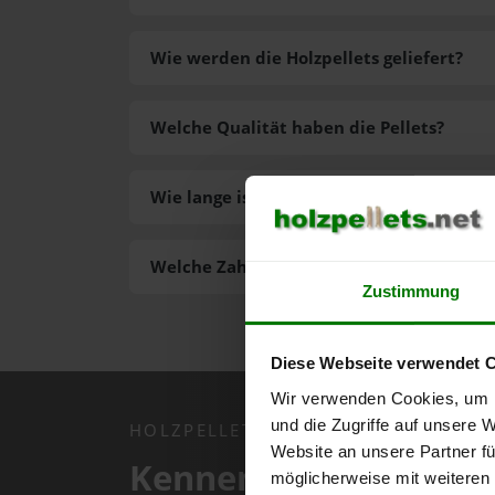
Wie werden die Holzpellets geliefert?
Welche Qualität haben die Pellets?
Wie lange ist die Lieferzeit der Pellets?
Welche Zahlungsarten gibt es?
Zustimmung
Diese Webseite verwendet 
Wir verwenden Cookies, um I
und die Zugriffe auf unsere 
HOLZPELLETS.NET APP
Website an unsere Partner fü
Kennen Sie schon uns
möglicherweise mit weiteren