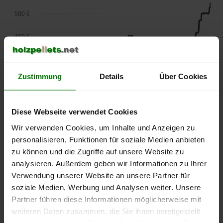
500 €
450 €
400 €
Zustimmung
Details
Über Cookies
350 €
300 €
Diese Webseite verwendet Cookies
Wir verwenden Cookies, um Inhalte und Anzeigen zu
250 €
September
Januar
Mai
personalisieren, Funktionen für soziale Medien anbieten
2025
2026
2026
zu können und die Zugriffe auf unsere Website zu
lose Ware
Sackware
analysieren. Außerdem geben wir Informationen zu Ihrer
Verwendung unserer Website an unsere Partner für
Die aktuelle Preisentwicklung für Holzpellets in Deutschland
soziale Medien, Werbung und Analysen weiter. Unsere
können Sie jederzeit auf unserer
Pelletspreise
-Seite
Partner führen diese Informationen möglicherweise mit
nachvollziehen.
weiteren Daten zusammen, die Sie ihnen bereitgestellt
haben oder die sie im Rahmen Ihrer Nutzung der Dienste