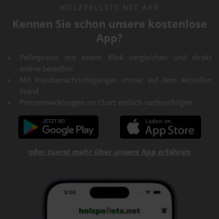
HOLZPELLETS.NET APP
Kennen Sie schon unsere kostenlose
App?
Pelletpreise mit einem Klick vergleichen und direkt
online bestellen
Mit Preisbenachrichtigungen immer auf dem aktuellen
Stand
Preisentwicklungen im Chart einfach nachverfolgen
oder zuerst mehr über unsere App erfahren