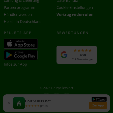
Zahlung & Lieferung
Datenschutz
Partnerprogramm
Cookie-Einstellungen
Händler werden
Vertrag widerrufen
Heizöl in Deutschland
PELLETS APP
BEWERTUNGEN
4,90
317 Bewertungen
Infos zur App
© 2026 Holzpellets.net
Facebook
Instagram
WhatsApp
Holzpellets.net
×
Zur App
★★★★★
★★★★★
gratis