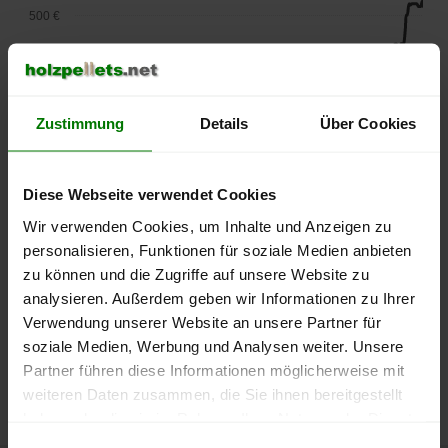
500 €
450 €
400 €
Zustimmung
Details
Über Cookies
350 €
Diese Webseite verwendet Cookies
300 €
Wir verwenden Cookies, um Inhalte und Anzeigen zu
250 €
personalisieren, Funktionen für soziale Medien anbieten
September
Januar
Mai
zu können und die Zugriffe auf unsere Website zu
2025
2026
2026
analysieren. Außerdem geben wir Informationen zu Ihrer
lose Ware
Sackware
Verwendung unserer Website an unsere Partner für
Die aktuelle Preisentwicklung für Holzpellets in Deutschland
soziale Medien, Werbung und Analysen weiter. Unsere
können Sie jederzeit auf unserer
Pelletspreise
-Seite
Partner führen diese Informationen möglicherweise mit
nachvollziehen.
weiteren Daten zusammen, die Sie ihnen bereitgestellt
haben oder die sie im Rahmen Ihrer Nutzung der Dienste
gesammelt haben.