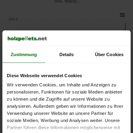
inkl. MwSt.:
500 €
450 €
400 €
Zustimmung
Details
Über Cookies
350 €
Diese Webseite verwendet Cookies
Wir verwenden Cookies, um Inhalte und Anzeigen zu
300 €
personalisieren, Funktionen für soziale Medien anbieten
zu können und die Zugriffe auf unsere Website zu
250 €
September
Januar
Mai
analysieren. Außerdem geben wir Informationen zu Ihrer
2025
2026
2026
Verwendung unserer Website an unsere Partner für
lose Ware
Sackware
soziale Medien, Werbung und Analysen weiter. Unsere
Partner führen diese Informationen möglicherweise mit
Die aktuelle Preisentwicklung für Holzpellets in Deutschland