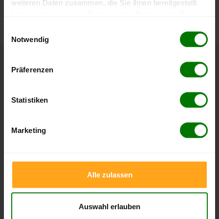
weiteren Daten zusammen, die Sie ihnen bereitgestellt
können Sie jederzeit auf unserer
Pelletspreise
-Seite
haben oder die sie im Rahmen Ihrer Nutzung der Dienste
nachvollziehen.
gesammelt haben.
Einwilligungsauswahl
Notwendig
Hier finden Sie unser
Impressum
und unsere
Datenschutzerklärung
.
Präferenzen
Höchst- und Tiefststände der
Pelletspreise in Hobbersdorf
Statistiken
Die Tabellen zeigen die
Höchst- und Tiefststände der
Pelletspreise für lose Holzpellets und Holzpellets
Marketing
Sackware in Hobbersdorf
. Das dazugehörige Datum zeigt,
wann der Höchst- oder Tiefststand im jeweiligen Zeitraum
erreicht wurde.
Alle zulassen
Lose Holzpellets
Auswahl erlauben