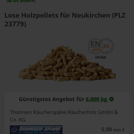
(
Ort ändern)
Lose Holzpellets für Neukirchen (PLZ
23779)
DE466
Günstigstes Angebot für
6.000 kg
Thomsen Räucherspäne Räucherholz GmbH &
Co. KG
5,00
von 5