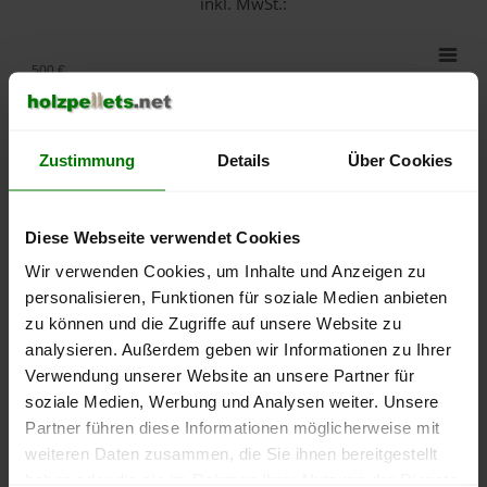
inkl. MwSt.:
500 €
450 €
Zustimmung
Details
Über Cookies
400 €
Diese Webseite verwendet Cookies
350 €
Wir verwenden Cookies, um Inhalte und Anzeigen zu
personalisieren, Funktionen für soziale Medien anbieten
300 €
zu können und die Zugriffe auf unsere Website zu
analysieren. Außerdem geben wir Informationen zu Ihrer
250 €
Verwendung unserer Website an unsere Partner für
September
Januar
Mai
soziale Medien, Werbung und Analysen weiter. Unsere
2025
2026
2026
Partner führen diese Informationen möglicherweise mit
lose Ware
Sackware
weiteren Daten zusammen, die Sie ihnen bereitgestellt
Die aktuelle Preisentwicklung für Holzpellets in Deutschland
haben oder die sie im Rahmen Ihrer Nutzung der Dienste