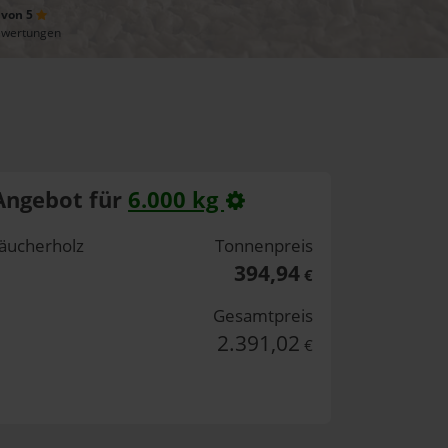
 von 5
ewertungen
Angebot für
6.000 kg
äucherholz
Tonnenpreis
394,94
€
Gesamtpreis
2.391,02
€