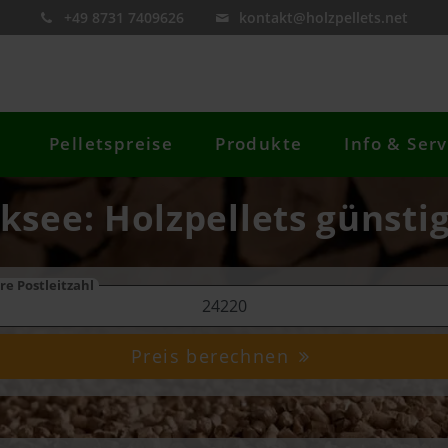
+49 8731 7409626
kontakt@holzpellets.net
Pelletspreise
Produkte
Info & Serv
ksee: Holzpellets günsti
re Postleitzahl
Preis berechnen