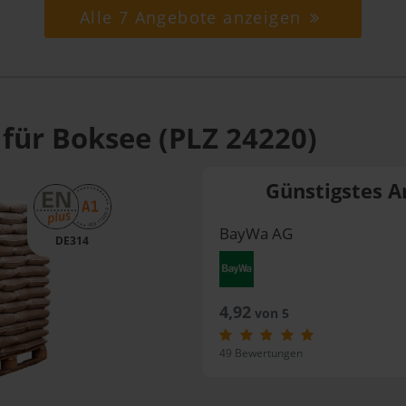
Alle 7 Angebote anzeigen
 für Boksee (PLZ 24220)
Günstigstes A
BayWa AG
DE314
4,92
von 5
49 Bewertungen