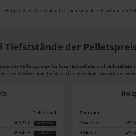
ür Holzpellets in Deutschland können Sie jederzeit auf unserer
Pel
 Tiefststände der Pelletsprei
ände der Pelletspreise für lose Holzpellets und Holzpellets
wann der Höchst- oder Tiefststand im jeweiligen Zeitraum erreich
ets
Holz
Tiefststand
Zeitraum
363,37 €
4 Wochen
486,
08.07.2026
358,45 €
3 Monate
486,
12.05.2026