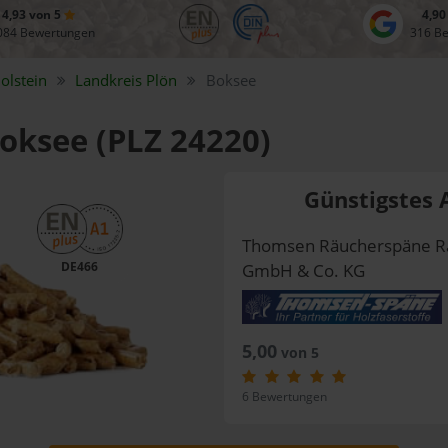
4,93 von 5
4,90
084 Bewertungen
316 B
olstein
Landkreis
Plön
Boksee
Boksee (PLZ 24220)
Günstigstes 
Thomsen Räucherspäne R
DE466
GmbH & Co. KG
5,00
von 5
6 Bewertungen