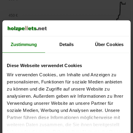
450 €
400 €
Zustimmung
Details
Über Cookies
350 €
300 €
Diese Webseite verwendet Cookies
Wir verwenden Cookies, um Inhalte und Anzeigen zu
250 €
personalisieren, Funktionen für soziale Medien anbieten
September
Januar
Mai
zu können und die Zugriffe auf unsere Website zu
2025
2026
2026
analysieren. Außerdem geben wir Informationen zu Ihrer
lose Ware
Sackware
Verwendung unserer Website an unsere Partner für
Die aktuelle Preisentwicklung für Holzpellets in Deutschland
soziale Medien, Werbung und Analysen weiter. Unsere
können Sie jederzeit auf unserer
Pelletspreise
-Seite
Partner führen diese Informationen möglicherweise mit
nachvollziehen.
weiteren Daten zusammen, die Sie ihnen bereitgestellt
haben oder die sie im Rahmen Ihrer Nutzung der Dienste