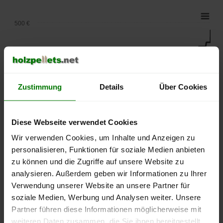
500 €
450 €
400 €
Zustimmung
Details
Über Cookies
350 €
Diese Webseite verwendet Cookies
300 €
Wir verwenden Cookies, um Inhalte und Anzeigen zu
personalisieren, Funktionen für soziale Medien anbieten
250 €
zu können und die Zugriffe auf unsere Website zu
September
Januar
Mai
analysieren. Außerdem geben wir Informationen zu Ihrer
2025
2026
2026
Verwendung unserer Website an unsere Partner für
lose Ware
Sackware
soziale Medien, Werbung und Analysen weiter. Unsere
Partner führen diese Informationen möglicherweise mit
Die aktuelle Preisentwicklung für Holzpellets in Deutschland
können Sie jederzeit auf unserer
Pelletspreise
-Seite
weiteren Daten zusammen, die Sie ihnen bereitgestellt