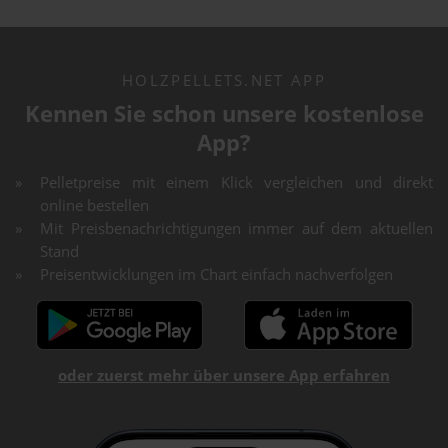
HOLZPELLETS.NET APP
Kennen Sie schon unsere kostenlose
App?
Pelletpreise mit einem Klick vergleichen und direkt
online bestellen
Mit Preisbenachrichtigungen immer auf dem aktuellen
Stand
Preisentwicklungen im Chart einfach nachverfolgen
oder zuerst mehr über unsere App erfahren