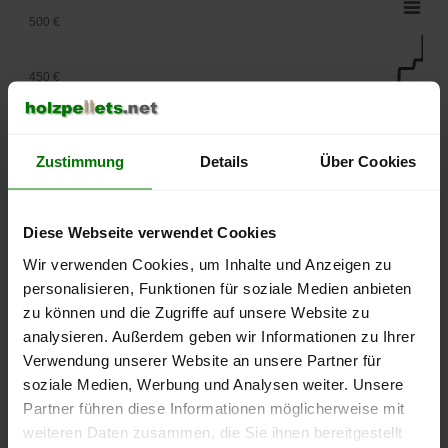
500 €
450 €
400 €
Zustimmung
Details
Über Cookies
350 €
Diese Webseite verwendet Cookies
300 €
Wir verwenden Cookies, um Inhalte und Anzeigen zu
personalisieren, Funktionen für soziale Medien anbieten
250 €
zu können und die Zugriffe auf unsere Website zu
September
Januar
Mai
2025
2026
2026
analysieren. Außerdem geben wir Informationen zu Ihrer
Verwendung unserer Website an unsere Partner für
lose Ware
Sackware
soziale Medien, Werbung und Analysen weiter. Unsere
Die aktuelle Preisentwicklung für Holzpellets in Deutschland
Partner führen diese Informationen möglicherweise mit
können Sie jederzeit auf unserer
Pelletspreise
-Seite
weiteren Daten zusammen, die Sie ihnen bereitgestellt
nachvollziehen.