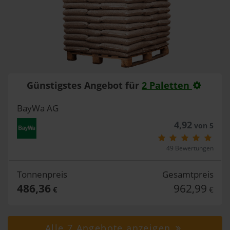
Günstigstes Angebot für
2 Paletten
BayWa AG
4,92
von 5
49 Bewertungen
Tonnenpreis
Gesamtpreis
486,36
962,99
€
€
Alle 7 Angebote anzeigen