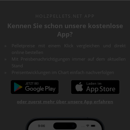
HOLZPELLETS.NET APP
Kennen Sie schon unsere kostenlose
App?
Pelletpreise mit einem Klick vergleichen und direkt
online bestellen
Mit Preisbenachrichtigungen immer auf dem aktuellen
Stand
Preisentwicklungen im Chart einfach nachverfolgen
oder zuerst mehr über unsere App erfahren