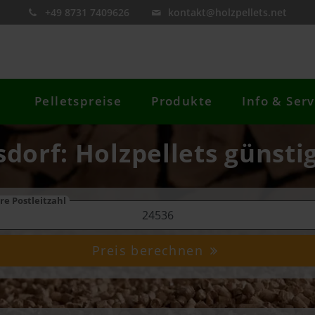
+49 8731 7409626
kontakt@holzpellets.net
Pelletspreise
Produkte
Info & Serv
sdorf: Holzpellets günsti
re Postleitzahl
Preis berechnen