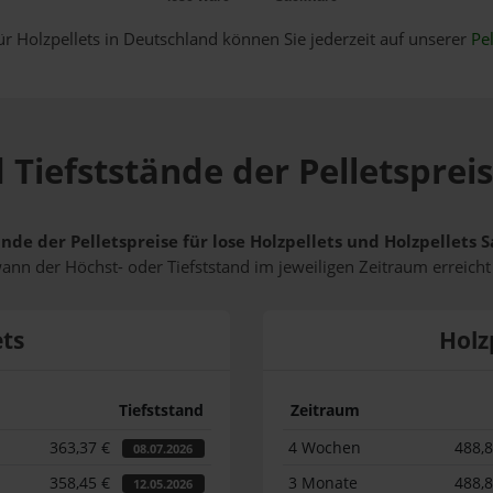
ür Holzpellets in Deutschland können Sie jederzeit auf unserer
Pel
 Tiefststände der Pelletspreis
nde der Pelletspreise für lose Holzpellets und Holzpellets 
wann der Höchst- oder Tiefststand im jeweiligen Zeitraum erreich
ets
Holz
Tiefststand
Zeitraum
363,37 €
4 Wochen
488,
08.07.2026
358,45 €
3 Monate
488,
12.05.2026