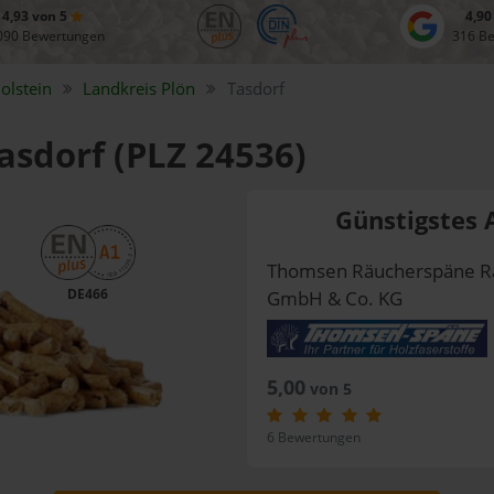
4,93 von 5
4,90
090 Bewertungen
316 B
olstein
Landkreis
Plön
Tasdorf
Tasdorf (PLZ 24536)
Günstigstes 
Thomsen Räucherspäne R
DE466
GmbH & Co. KG
5,00
von 5
6 Bewertungen