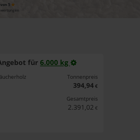
 von 5
ewertungen
Angebot für
6.000 kg
äucherholz
Tonnenpreis
394,94
€
Gesamtpreis
2.391,02
€