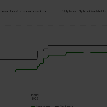
 1 Tonne bei Abnahme
von 6 Tonnen
in DINplus-/ENplus-Qualität bei 
Januar
2026
lose Ware
Sackware